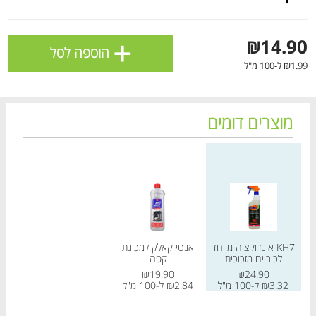
ולניהול ההעדפות, ראו את [
מדיניות הפרטיות
].
+
₪14.90
הוספה לסל
אישור
₪1.99 ל-100 מ"ל
מוצרים דומים
מחיר מחירון
מחיר מחירון
KH7 אינדוקציה מיוחד
אנטי קאלק למכונת
הטבות מועדון 📢
לכל המבצעים
לכיריים מזכוכית
קפה
₪19.90
₪24.90
₪3.32 ל-100 מ"ל
₪2.84 ל-100 מ"ל
מו
מו
מו
מו
מו
מו
מו
מו
מו
מו
מו
מו
מו
מו
מו
מו
מו
מו
מו
מו
כל המוצרים
בית
מבצעים
הרשימות שלי
עגלה