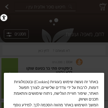
יצוחים במשקל
פיצוחים ארוזים
פירות יבשים ארוזים
פירות יבשים במשקל
תבלינים במשקל
תבלינים ארוזים
ירקות
עלים ועשבי תיבול
עלים ועשבי תיבול
estions.
לחם, מאפה ועוגיות
מסננים
לא מצאתם ?
לחץ כאן
אסם
|
200 גרם
ביסקוויט פתי בר בטעם שוקו
ללא גלוטן
הוסיפו
באתר זה נעשה שימוש בעוגיות (
Cookies
) ובטכנולוגיות
דומות, לרבות על ידי צדדים שלישיים, לצורך תפעול
מחיר מחירון
₪12.90
האתר, שיפור חוויית הגלישה, ניתוח שימושים והתאמת
₪6.45 ל-100 גרם
תכנים ושיווק.
המשך השימוש באתר מהווה הסכמה לכך. למידע נוסף
אסם
|
200 גרם