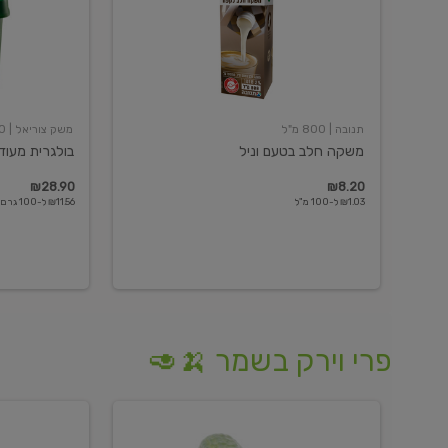
תנובה
| 800 מ"ל
משק צוריאל
| 250 גרם
משקה חלב בטעם וניל
בולגרית מעודנת 
₪28.90
₪8.20
₪1.03 ל-100 מ"ל
₪11.56 ל-100 גרם
פרי וירק בשמר 🍌🥑
מלפפון
אננס