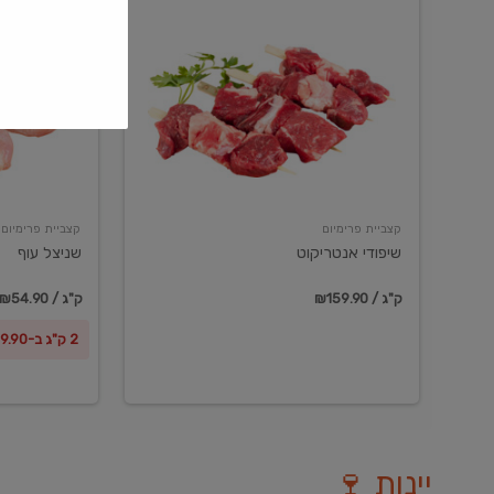
שיפודי
שניצל
אנטריקוט
עוף
קצביית פרימיום
קצביית פרימיום
שיפודי אנטריקוט
שניצל עוף
₪159.90 / ק"ג
₪54.90 / ק"ג
2 ק"ג ב-₪99.90
יינות 🍷