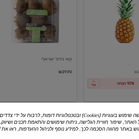
ישראלי
קיווי גידול ישראלי
ון
₪29.90
₪3
10% הנחה
עוד
ה שימוש בעוגיות (
Cookies
) ובטכנולוגיות דומות, לרבות על ידי צדדים
האתר, שיפור חוויית הגלישה, ניתוח שימושים והתאמת תכנים ושיווק.
למוצרים נוספים
 באתר מהווה הסכמה לכך. למידע נוסף ולניהול ההעדפות, ראו את [