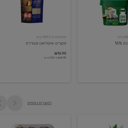
מחלבות גד
| 100 גרם
16%
פקורינו איטליאנו מגוררת
₪16.90
₪16.90 ל-100 גרם
למוצרים נוספים
קיווי
גידול