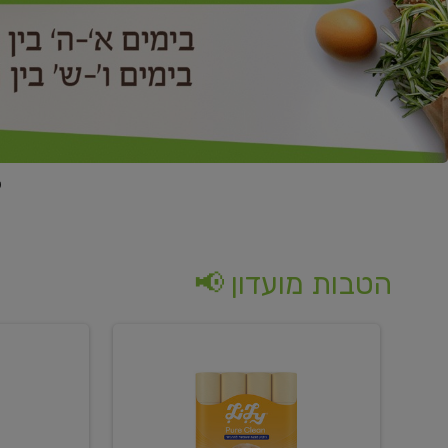
הטבות מועדון 📢
קנו
קנו
נייר
2
טואלט
יח'
בגוון
ממוצרי