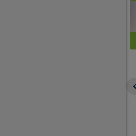
קנו
קנו
ממוצרי
2
תחליפי
יח'
חלב
אורז