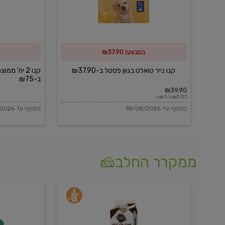
פסטל
כביסה
ב-₪37.90
וגיהוץ
של
במבצע! ₪37.90
כביסכל
ב-₪75
קנו נייר טואלט בגוון פסטל ב-₪37.90
קנו 2 יח' מ
ב-₪75
₪39.90
₪0.07 ל-1 מטר
בתוקף עד 18/08/2026
בתוקף עד 18/08/2026
ממקרר החלב🧀
משקה
בולגרית
חלב
מעודנת
בטעם
16%
וניל