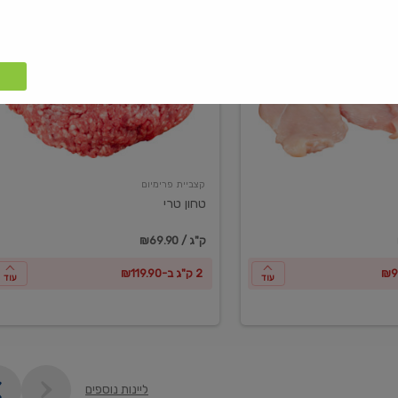
טחון
טרי
קצביית פרימיום
טחון טרי
₪69.90 / ק"ג
2 ק"ג ב-₪119.90
עוד
עוד
ליינות נוספים