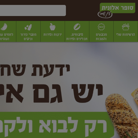
דלג לתוכן הראשי
דלג לתפריט התחתון
דלג לתפריט הקטגוריות
הרשימות שלי
מבצעים
פיצוחים,
ירקות ופירות
מוצרי קירור
לחמים עו
והטבות
תבלינים ופירות
וביצים
ועוגיות
ופר
יבשים
יצוחים, שקדים ואגוזים
פיצוחים במשקל
פיצוחים ארוזים
פירות יבשים
פירות
לונית
ין
מר
ף
בית