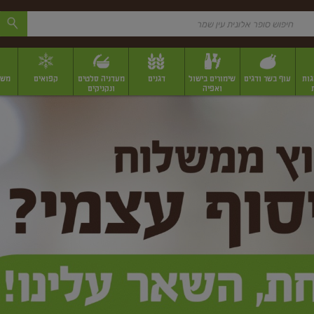
גות
עוף בשר ודגים
שימורים בישול
דגנים
מעדניה סלטים
קפואים
משק
ואפיה
ונקניקים
 יבשים ארוזים
פירות יבשים במשקל
תבלינים
תבלינים במשקל
תבלינים ארוז