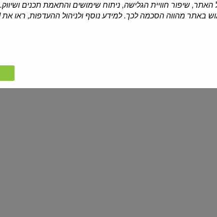
מתכון מומלץ
האתר, שיפור חוויית הגלישה, ניתוח שימושים והתאמת תכנים ושיווק.
 באתר מהווה הסכמה לכך. למידע נוסף ולניהול ההעדפות, ראו את [
מרק ירקות MIX
על קוסקוס פטנט
מאת רות אוליבר
קרא עוד
פתיתים
פתיתים
אפויים
אפויים
עם
כוכבים
אטריות