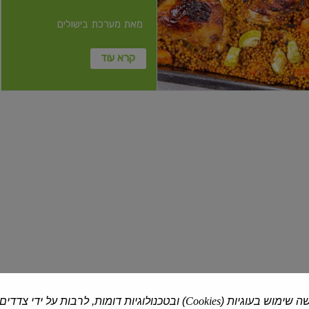
מאת מערכת בישולים
קרא עוד
קוסקוס
דפי
בינוני
אורז
22
ס"מ
אסם
| 350 גרם
מזרח ומערב
| 400 גרם
קוסקוס בינוני
דפי אורז 22 ס"מ
₪12.90
₪7.90
₪2.26 ל-100 גרם
₪3.23 ל-100 גרם
ה שימוש בעוגיות (
Cookies
) ובטכנולוגיות דומות, לרבות על ידי צדדים