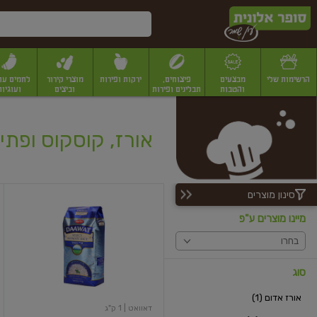
דלג לתוכן הראשי
דלג לתפריט התחתון
דלג לתפריט הקטגוריות
הרשימות שלי
מבצעים
פיצוחים,
ירקות ופירות
מוצרי קירור
לחמים עו
והטבות
תבלינים ופירות
וביצים
ועוגיות
יבשים
יצוחים, שקדים ואגוזים
פיצוחים במשקל
פיצוחים ארוזים
פירות יבשים
פירות
אורז, קוסקוס ופתי
סינון מוצרים
אורז
בסמטי
מיינו מוצרים ע"פ
בחרו
סוג
אורז אדום (1)
דאוואט
| 1 ק"ג