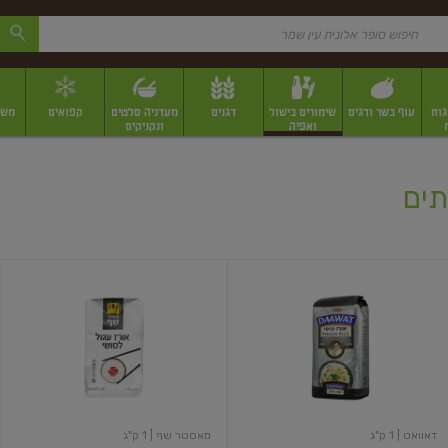
גות
עוף בשר ודגים
שימורים בישול
דגנים
מעדניה סלטים
קפואים
משק
ואפיה
ונקניקים
 יבשים ארוזים
פירות יבשים במשקל
תבלינים
תבלינים במשקל
תבלינים ארוז
תים
אורז
אורז
פרסי
עגול
לסושי
דאוואט
| 1 ק"ג
מאסטר שף
| 1 ק"ג