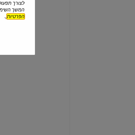
לצורך תפעול 
אורז
עגול
המשך השימוש
הפרטיות
].
סוגת
| 1 ק"ג
אורז עגול
₪12.90
₪1.29 ל-100 גרם
קוסקוס
דק