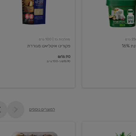
מחלבות גד
| 100 גרם
16%
פקורינו איטליאנו מגוררת
₪16.90
₪16.90 ל-100 גרם
למוצרים נוספים
קיווי
גידול