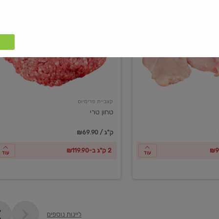
טחון
טרי
קצביית פרימיום
טחון טרי
₪69.90 / ק"ג
2 ק"ג ב-₪119.90
עוד
עוד
ליינות נוספים