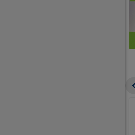
קנו
קנו
ממוצרי
2
תחליפי
יח'
חלב
אורז