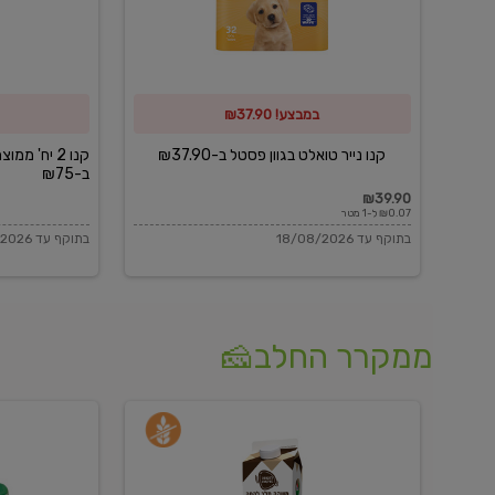
פסטל
כביסה
ב-₪37.90
וגיהוץ
של
במבצע! ₪37.90
כביסכל
ב-₪75
קנו נייר טואלט בגוון פסטל ב-₪37.90
קנו 2 יח' מ
ב-₪75
₪39.90
₪0.07 ל-1 מטר
בתוקף עד 18/08/2026
בתוקף עד 18/08/2026
ממקרר החלב🧀
משקה
בולגרית
חלב
מעודנת
בטעם
16%
וניל