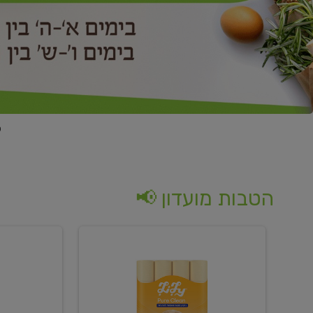
הטבות מועדון 📢
קנו
קנו
נייר
2
טואלט
יח'
בגוון
ממוצרי