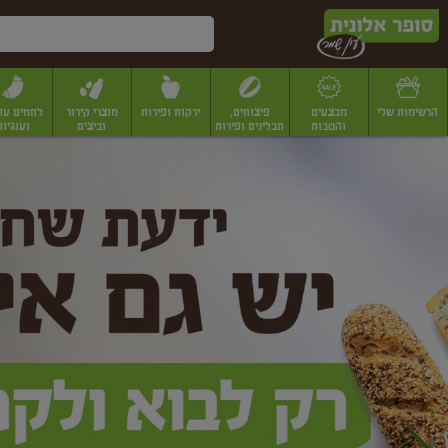
דלג לתוכן הראשי
דלג לתפריט התחתון
דלג לתפריט הקטגוריות
הרשימות שלי
מבצעים
פיצוחים,
ירקות ופירות
מוצרי קירור
לחמים עו
והטבות
תבלינים ופירות
וביצים
ועוגיות
ופר
יבשים
יצוחים, שקדים ואגוזים
פיצוחים במשקל
פיצוחים ארוזים
פירות יבשים
פירות
לונית
ין
מר
ף
בית