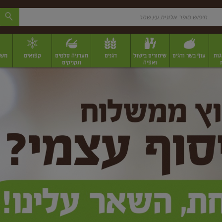
גות
עוף בשר ודגים
שימורים בישול
דגנים
מעדניה סלטים
קפואים
משק
ואפיה
ונקניקים
 יבשים ארוזים
פירות יבשים במשקל
תבלינים
תבלינים במשקל
תבלינים ארוז