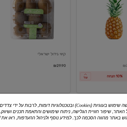
ישראלי
קיווי גידול ישראלי
ון
₪29.90
₪3
10% הנחה
עוד
ה שימוש בעוגיות (
Cookies
) ובטכנולוגיות דומות, לרבות על ידי צדדים
האתר, שיפור חוויית הגלישה, ניתוח שימושים והתאמת תכנים ושיווק.
למוצרים נוספים
 באתר מהווה הסכמה לכך. למידע נוסף ולניהול ההעדפות, ראו את [