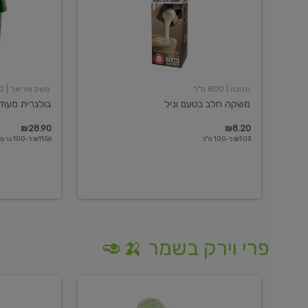
תנובה
| 800 מ"ל
משק צוריאל
| 250 גרם
משקה חלב בטעם וניל
בולגרית מעודנת 
₪28.90
₪8.20
₪1.03 ל-100 מ"ל
₪11.56 ל-100 גרם
פרי וירק בשמר 🍌🥑
מלפפון
אננס