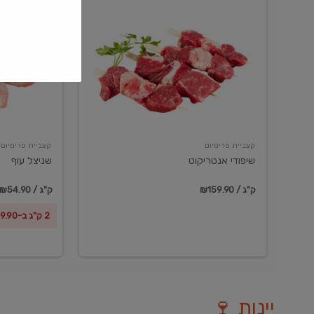
שיפודי
שניצל
אנטריקוט
עוף
קצביית פרימיום
קצביית פרימיום
שיפודי אנטריקוט
שניצל עוף
₪159.90 / ק"ג
₪54.90 / ק"ג
2 ק"ג ב-₪99.90
יינות 🍷