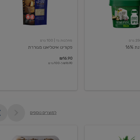
מחלבות גד
| 100 גרם
16%
פקורינו איטליאנו מגוררת
₪16.90
₪16.90 ל-100 גרם
למוצרים נוספים
קיווי
גידול