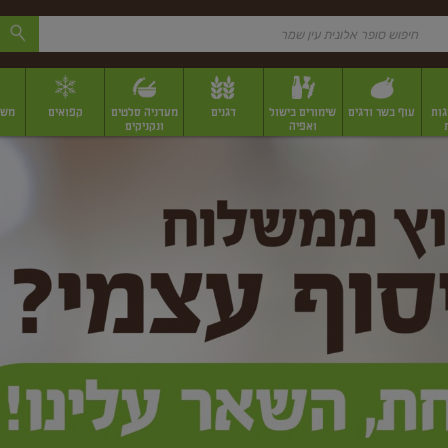
גות
עוף בשר ודגים
שימורים בישול
דגנים
מעדניה סלטים
קפואים
משק
ואפיה
ונקניקים
 יבשים ארוזים
פירות יבשים במשקל
תבלינים
תבלינים במשקל
תבלינים ארוז