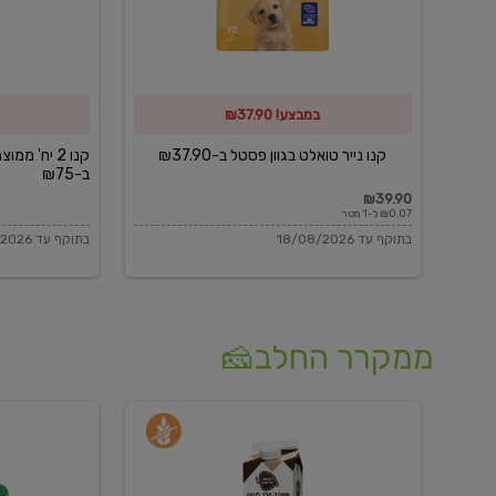
פסטל
כביסה
ב-₪37.90
וגיהוץ
של
במבצע! ₪37.90
כביסכל
ב-₪75
קנו נייר טואלט בגוון פסטל ב-₪37.90
קנו 2 יח' מ
ב-₪75
₪39.90
₪0.07 ל-1 מטר
בתוקף עד 18/08/2026
בתוקף עד 18/08/2026
ממקרר החלב🧀
משקה
בולגרית
חלב
מעודנת
בטעם
16%
וניל