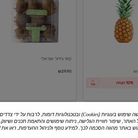
ישראלי
קיווי גידול ישראלי
ון
₪29.90
₪3
10% הנחה
עוד
ה שימוש בעוגיות (
Cookies
) ובטכנולוגיות דומות, לרבות על ידי צדדים
האתר, שיפור חוויית הגלישה, ניתוח שימושים והתאמת תכנים ושיווק.
למוצרים נוספים
 באתר מהווה הסכמה לכך. למידע נוסף ולניהול ההעדפות, ראו את [