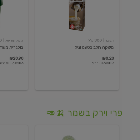
תנובה
| 800 מ"ל
משק צוריאל
| 250 גרם
משקה חלב בטעם וניל
בולגרית מעודנת 
₪28.90
₪8.20
₪1.03 ל-100 מ"ל
₪11.56 ל-100 גרם
פרי וירק בשמר 🍌🥑
מלפפון
אננס