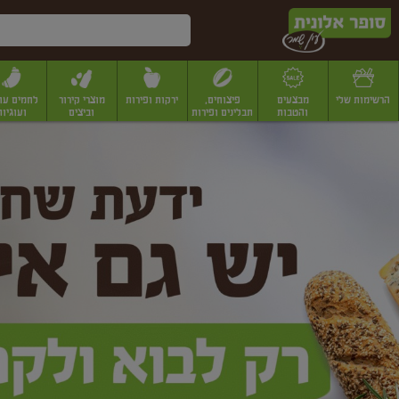
דלג לתוכן הראשי
דלג לתפריט התחתון
דלג לתפריט הקטגוריות
הרשימות שלי
מבצעים
פיצוחים,
ירקות ופירות
מוצרי קירור
לחמים עו
והטבות
תבלינים ופירות
וביצים
ועוגיות
ופר
יבשים
יצוחים, שקדים ואגוזים
פיצוחים במשקל
פיצוחים ארוזים
פירות יבשים
פירות
לונית
ין
מר
ף
בית