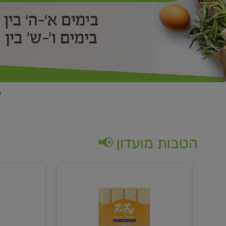
הטבות מועדון 📢
קנו
קנו
נייר
2
טואלט
יח'
בגוון
ממוצרי