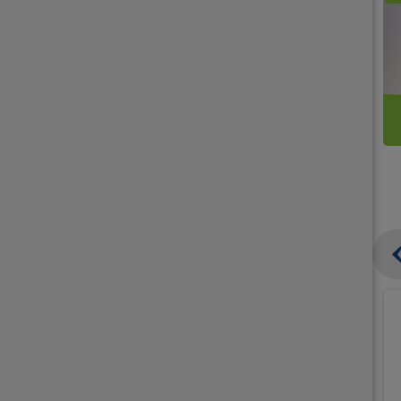
קנו
קנו
ממוצרי
2
תחליפי
יח'
חלב
אורז