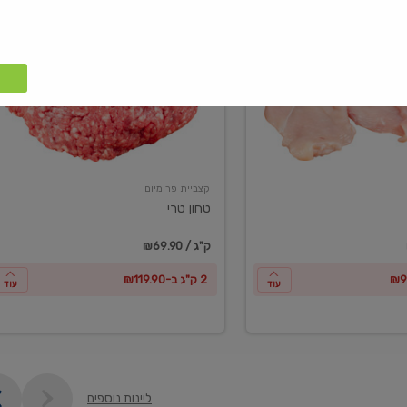
טחון
טרי
קצביית פרימיום
טחון טרי
₪69.90 / ק"ג
2 ק"ג ב-₪119.90
עוד
עוד
ליינות נוספים