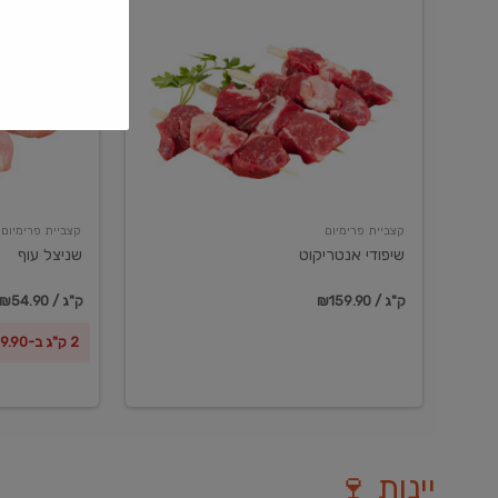
שיפודי
שניצל
אנטריקוט
עוף
קצביית פרימיום
קצביית פרימיום
שיפודי אנטריקוט
שניצל עוף
₪159.90 / ק"ג
₪54.90 / ק"ג
2 ק"ג ב-₪99.90
יינות 🍷