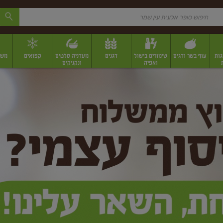
גות
עוף בשר ודגים
שימורים בישול
דגנים
מעדניה סלטים
קפואים
משק
ואפיה
ונקניקים
 יבשים ארוזים
פירות יבשים במשקל
תבלינים
תבלינים במשקל
תבלינים ארוז