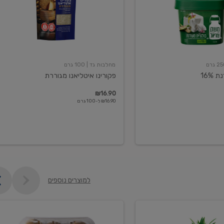
מחלבות גד
| 100 גרם
16%
פקורינו איטליאנו מגוררת
₪16.90
₪16.90 ל-100 גרם
למוצרים נוספים
קיווי
גידול