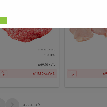
טחון
טרי
קצביית פרימיום
טחון טרי
₪69.90 / ק"ג
2 ק"ג ב-₪119.90
עוד
עוד
ליינות נוספים