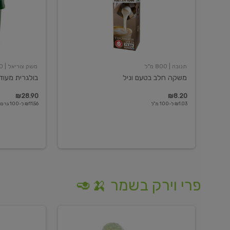
תנובה
| 800 מ"ל
משק צוריאל
| 250 גרם
משקה חלב בטעם וניל
בולגרית מעודנת 
₪28.90
₪8.20
₪1.03 ל-100 מ"ל
₪11.56 ל-100 גרם
פרי וירק בשמר 🍌🥑
מלפפון
אננס