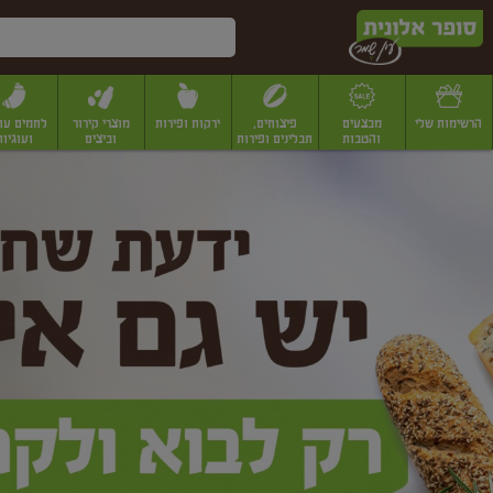
דלג לתוכן הראשי
דלג לתפריט התחתון
דלג לתפריט הקטגוריות
הרשימות שלי
מבצעים
פיצוחים,
ירקות ופירות
מוצרי קירור
לחמים עו
והטבות
תבלינים ופירות
וביצים
ועוגיות
ופר
יבשים
יצוחים, שקדים ואגוזים
פיצוחים במשקל
פיצוחים ארוזים
פירות יבשים
פירות
לונית
ין
מר
ף
בית