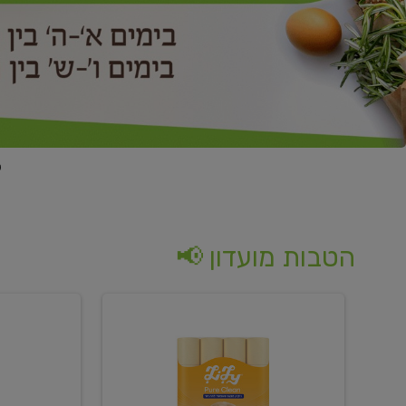
הטבות מועדון 📢
קנו
קנו
נייר
2
טואלט
יח'
בגוון
ממוצרי