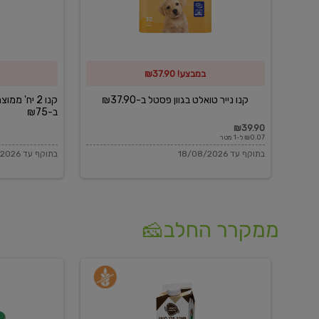
פסטל
כביסה
ב-₪37.90
וגיהוץ
של
במבצע! ₪37.90
כביסכל
ב-₪75
קנו נייר טואלט בגוון פסטל ב-₪37.90
קנו 2 יח' מ
ב-₪75
₪39.90
₪0.07 ל-1 מטר
בתוקף עד 18/08/2026
בתוקף עד 18/08/2026
ממקרר החלב🧀
משקה
בולגרית
חלב
מעודנת
בטעם
16%
וניל