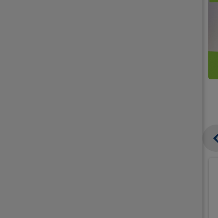
קנו
קנו
ממוצרי
2
תחליפי
יח'
חלב
אורז