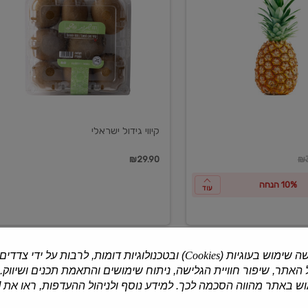
ישראלי
קיווי גידול ישראלי
ון
₪29.90
₪3
10% הנחה
עוד
ה שימוש בעוגיות (
Cookies
) ובטכנולוגיות דומות, לרבות על ידי צדדים
האתר, שיפור חוויית הגלישה, ניתוח שימושים והתאמת תכנים ושיווק.
למוצרים נוספים
 באתר מהווה הסכמה לכך. למידע נוסף ולניהול ההעדפות, ראו את [