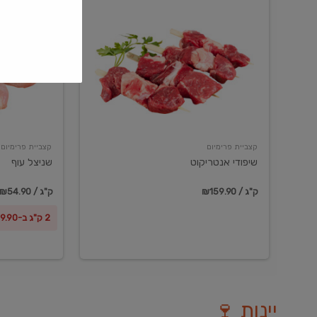
שיפודי
שניצל
אנטריקוט
עוף
קצביית פרימיום
קצביית פרימיום
שיפודי אנטריקוט
שניצל עוף
₪159.90 / ק"ג
₪54.90 / ק"ג
2 ק"ג ב-₪99.90
יינות 🍷