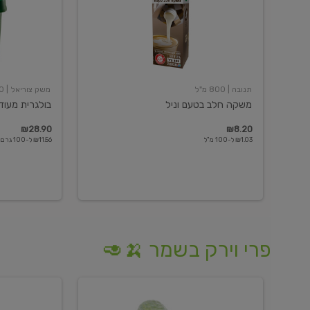
תנובה
| 800 מ"ל
משק צוריאל
| 250 גרם
משקה חלב בטעם וניל
בולגרית מעודנת 
₪28.90
₪8.20
₪1.03 ל-100 מ"ל
₪11.56 ל-100 גרם
פרי וירק בשמר 🍌🥑
מלפפון
אננס