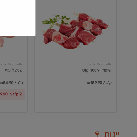
שיפודי
שניצל
אנטריקוט
עוף
קצביית פרימיום
קצביית פרימיום
שיפודי אנטריקוט
שניצל עוף
₪159.90 / ק"ג
₪54.90 / ק"ג
2 ק"ג ב-₪99.90
יינות 🍷