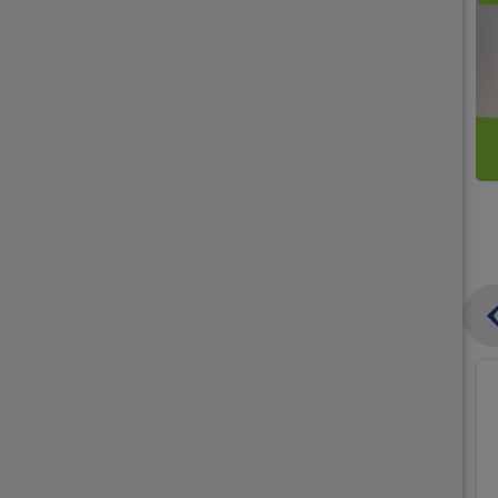
קנו
קנו
ממוצרי
2
תחליפי
יח'
חלב
אורז