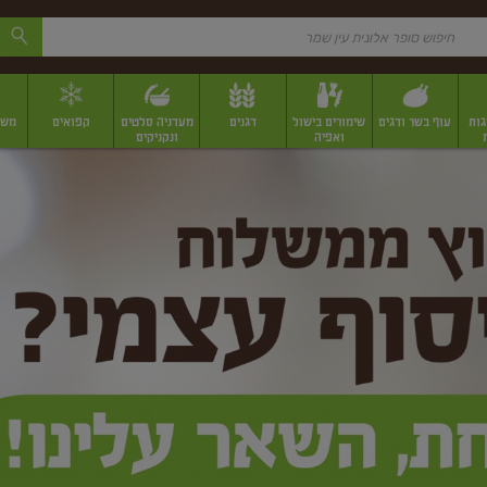
גות
עוף בשר ודגים
שימורים בישול
דגנים
מעדניה סלטים
קפואים
משק
ואפיה
ונקניקים
 יבשים ארוזים
פירות יבשים במשקל
תבלינים
תבלינים במשקל
תבלינים ארוז