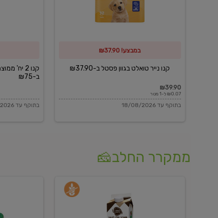
פסטל
כביסה
ב-₪37.90
וגיהוץ
של
במבצע! ₪37.90
כביסכל
ב-₪75
קנו נייר טואלט בגוון פסטל ב-₪37.90
קנו 2 יח' מ
ב-₪75
₪39.90
₪0.07 ל-1 מטר
בתוקף עד 18/08/2026
בתוקף עד 18/08/2026
ממקרר החלב🧀
משקה
בולגרית
חלב
מעודנת
בטעם
16%
וניל