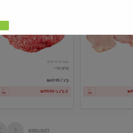
טחון
טרי
קצביית פרימיום
טחון טרי
₪69.90 / ק"ג
2 ק"ג ב-₪119.90
עוד
עוד
ליינות נוספים