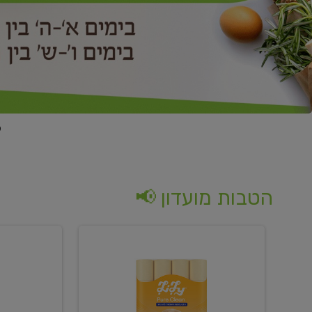
הטבות מועדון 📢
קנו
קנו
נייר
2
טואלט
יח'
בגוון
ממוצרי