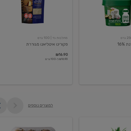
מחלבות גד
| 100 גרם
16%
פקורינו איטליאנו מגוררת
₪16.90
₪16.90 ל-100 גרם
למוצרים נוספים
קיווי
גידול