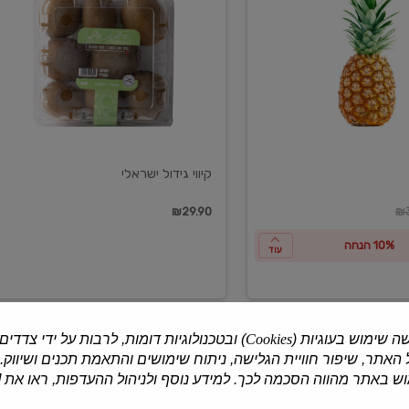
ישראלי
קיווי גידול ישראלי
ון
₪29.90
₪3
10% הנחה
עוד
ה שימוש בעוגיות (
Cookies
) ובטכנולוגיות דומות, לרבות על ידי צדדים
האתר, שיפור חוויית הגלישה, ניתוח שימושים והתאמת תכנים ושיווק.
למוצרים נוספים
 באתר מהווה הסכמה לכך. למידע נוסף ולניהול ההעדפות, ראו את [