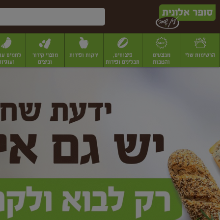
דלג לתוכן הראשי
דלג לתפריט התחתון
דלג לתפריט הקטגוריות
הרשימות שלי
מבצעים
פיצוחים,
ירקות ופירות
מוצרי קירור
לחמים עו
והטבות
תבלינים ופירות
וביצים
ועוגיות
ופר
יבשים
יצוחים, שקדים ואגוזים
פיצוחים במשקל
פיצוחים ארוזים
פירות יבשים
פירות
לונית
ין
מר
ף
בית