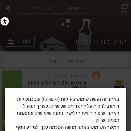
יצוחים במשקל
פיצוחים ארוזים
פירות יבשים ארוזים
פירות יבשים במשקל
תבלינים במשקל
תבלינים ארוזים
ירקות
עלים ועשבי תיבול
עלים ועשבי תיבול
estions.
יוגורט פירות ותוספות
מסננים
לא מצאתם ?
לחץ כאן
דנונה פרו
|
200 גרם
יוגורט פרו 20 גרם חלבון בטעם
וניל 0%
הוסיפו
באתר זה נעשה שימוש בעוגיות (
Cookies
) ובטכנולוגיות
דומות, לרבות על ידי צדדים שלישיים, לצורך תפעול
מחיר מחירון
₪7.20
האתר, שיפור חוויית הגלישה, ניתוח שימושים והתאמת
3 ב-₪19
₪3.60 ל-100 גרם
תכנים ושיווק.
המשך השימוש באתר מהווה הסכמה לכך. למידע נוסף
דנונה פרו
|
200 גרם