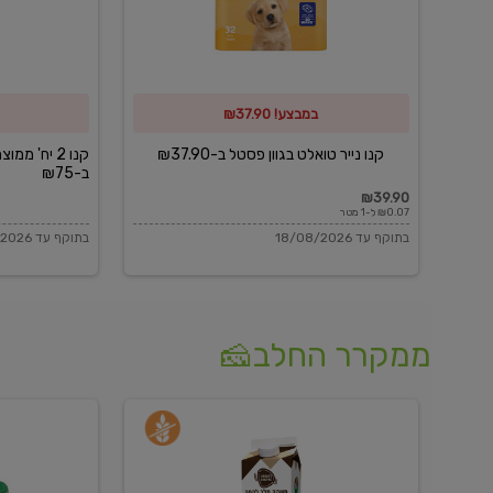
פסטל
כביסה
ב-₪37.90
וגיהוץ
של
במבצע! ₪37.90
כביסכל
ב-₪75
קנו נייר טואלט בגוון פסטל ב-₪37.90
קנו 2 יח' מ
ב-₪75
₪39.90
₪0.07 ל-1 מטר
בתוקף עד 18/08/2026
בתוקף עד 18/08/2026
ממקרר החלב🧀
משקה
בולגרית
חלב
מעודנת
בטעם
16%
וניל