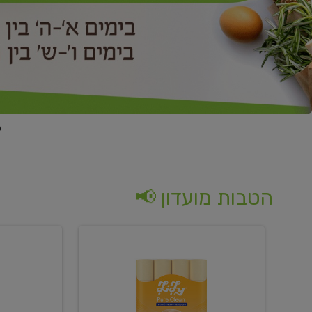
הטבות מועדון 📢
קנו
קנו
נייר
2
טואלט
יח'
בגוון
ממוצרי