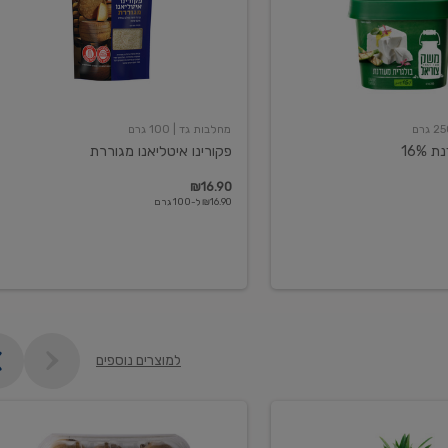
מחלבות גד
| 100 גרם
16%
פקורינו איטליאנו מגוררת
₪16.90
₪16.90 ל-100 גרם
למוצרים נוספים
קיווי
גידול