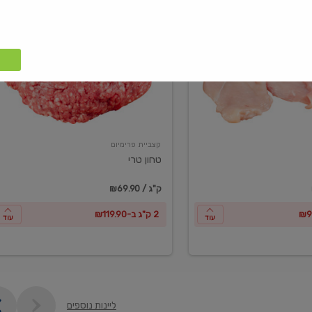
טחון
טרי
קצביית פרימיום
טחון טרי
₪69.90 / ק"ג
2 ק"ג ב-₪119.90
עוד
עוד
ליינות נוספים