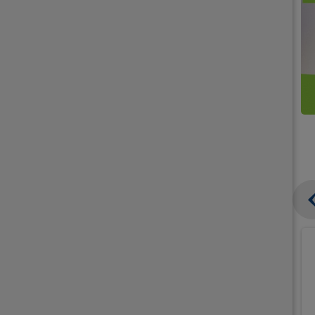
קנו
קנו
ממוצרי
2
תחליפי
יח'
חלב
אורז