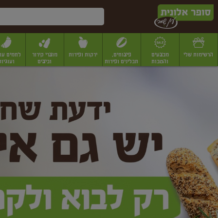
דלג לתוכן הראשי
דלג לתפריט התחתון
דלג לתפריט הקטגוריות
הרשימות שלי
מבצעים
פיצוחים,
ירקות ופירות
מוצרי קירור
לחמים עו
והטבות
תבלינים ופירות
וביצים
ועוגיות
ופר
יבשים
יצוחים, שקדים ואגוזים
פיצוחים במשקל
פיצוחים ארוזים
פירות יבשים
פירות
לונית
ין
מר
ף
בית