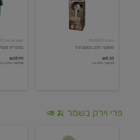
תנובה
| 800 מ"ל
משק צוריאל
| 250 גרם
משקה חלב בטעם וניל
בולגרית מעודנת 
₪28.90
₪8.20
₪1.03 ל-100 מ"ל
₪11.56 ל-100 גרם
פרי וירק בשמר 🍌🥑
מלפפון
אננס