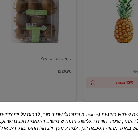
ישראלי
קיווי גידול ישראלי
ון
₪29.90
₪3
10% הנחה
עוד
ה שימוש בעוגיות (
Cookies
) ובטכנולוגיות דומות, לרבות על ידי צדדים
האתר, שיפור חוויית הגלישה, ניתוח שימושים והתאמת תכנים ושיווק.
למוצרים נוספים
 באתר מהווה הסכמה לכך. למידע נוסף ולניהול ההעדפות, ראו את [