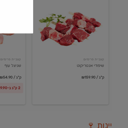
שיפודי
שניצל
אנטריקוט
עוף
קצביית פרימיום
קצביית פרימיום
שיפודי אנטריקוט
שניצל עוף
₪159.90 / ק"ג
₪54.90 / ק"ג
2 ק"ג ב-₪99.90
יינות 🍷