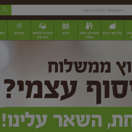
גות
עוף בשר ודגים
שימורים בישול
דגנים
מעדניה סלטים
קפואים
משק
ואפיה
ונקניקים
 יבשים ארוזים
פירות יבשים במשקל
תבלינים
תבלינים במשקל
תבלינים ארוז