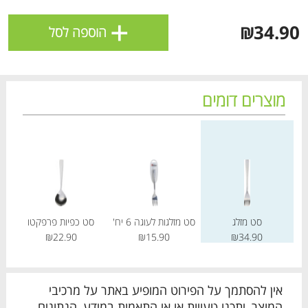
ולניהול ההעדפות, ראו את [
מדיניות הפרטיות
].
+
₪34.90
הוספה לסל
אישור
מוצרים דומים
מחיר מחירון
מחיר מחירון
מחיר
סט מזלג
סט מזלגות לעוגה 6 יח'
סט כפיות פרפקטו
₪22.90
₪15.90
₪34.90
הטבות מועדון 📢
לכל המבצעים
מו
מו
מו
מו
מו
מו
מו
מו
מו
מו
מו
מו
מו
מו
מו
מו
מו
מו
מו
מו
אין להסתמך על הפירוט המופיע באתר על מרכיבי
כל המוצרים
בית
מבצעים
הרשימות שלי
עגלה
המוצר, יתכנו טעויות או אי התאמות במידע, הנתונים