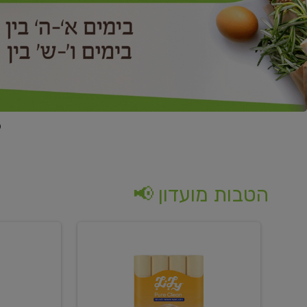
הטבות מועדון 📢
קנו
קנו
נייר
2
טואלט
יח'
בגוון
ממוצרי