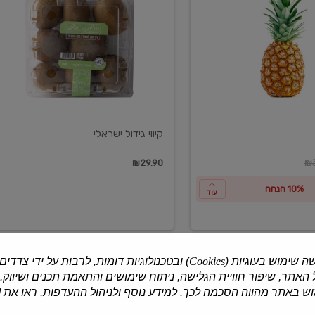
ישראלי
קיווי גידול ישראלי
ון
₪29.90
₪3
10% הנחה
עוד
ה שימוש בעוגיות (
Cookies
) ובטכנולוגיות דומות, לרבות על ידי צדדים
האתר, שיפור חוויית הגלישה, ניתוח שימושים והתאמת תכנים ושיווק.
למוצרים נוספים
 באתר מהווה הסכמה לכך. למידע נוסף ולניהול ההעדפות, ראו את [