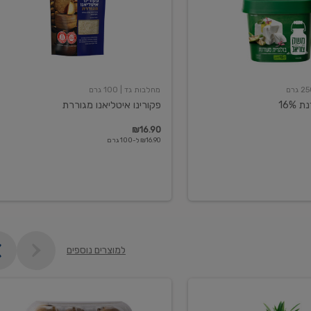
מחלבות גד
| 100 גרם
16%
פקורינו איטליאנו מגוררת
₪16.90
₪16.90 ל-100 גרם
למוצרים נוספים
קיווי
גידול