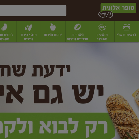
דלג לתוכן הראשי
דלג לתפריט התחתון
דלג לתפריט הקטגוריות
הרשימות שלי
מבצעים
פיצוחים,
ירקות ופירות
מוצרי קירור
לחמים עו
והטבות
תבלינים ופירות
וביצים
ועוגיות
ופר
יבשים
יצוחים, שקדים ואגוזים
פיצוחים במשקל
פיצוחים ארוזים
פירות יבשים
פירות
לונית
ין
מר
ף
בית