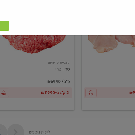
טחון
טרי
קצביית פרימיום
טחון טרי
₪69.90 / ק"ג
2 ק"ג ב-₪119.90
עוד
עוד
ליינות נוספים