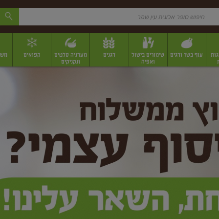
גות
עוף בשר ודגים
שימורים בישול
דגנים
מעדניה סלטים
קפואים
משק
ואפיה
ונקניקים
 יבשים ארוזים
פירות יבשים במשקל
תבלינים
תבלינים במשקל
תבלינים ארוז