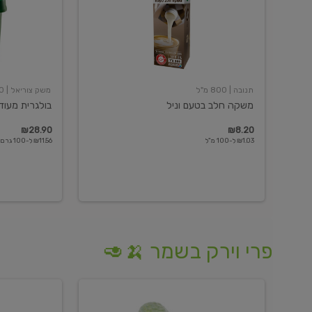
תנובה
| 800 מ"ל
משק צוריאל
| 250 גרם
משקה חלב בטעם וניל
בולגרית מעודנת 
₪28.90
₪8.20
₪1.03 ל-100 מ"ל
₪11.56 ל-100 גרם
פרי וירק בשמר 🍌🥑
מלפפון
אננס