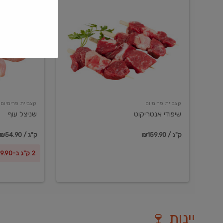
שיפודי
שניצל
אנטריקוט
עוף
קצביית פרימיום
קצביית פרימיום
שיפודי אנטריקוט
שניצל עוף
₪159.90 / ק"ג
₪54.90 / ק"ג
2 ק"ג ב-₪99.90
יינות 🍷