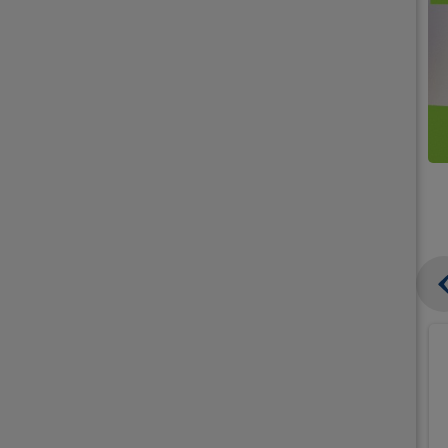
קנו
קנו
ממוצרי
2
תחליפי
יח'
חלב
אורז