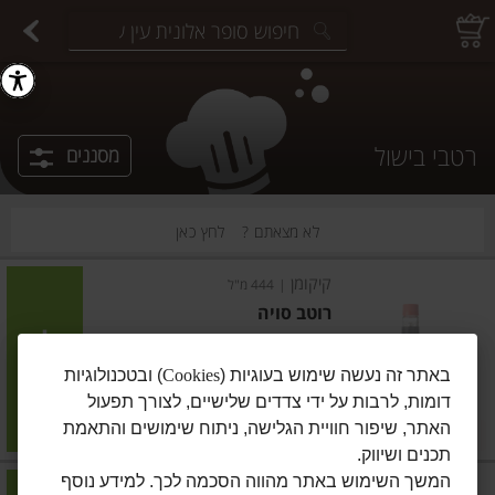
יצוחים במשקל
פיצוחים ארוזים
פירות יבשים ארוזים
פירות יבשים במשקל
תבלינים במשקל
תבלינים ארוזים
ירקות
עלים ועשבי תיבול
עלים ועשבי תיבול
estions.
רטבי בישול
מסננים
לא מצאתם ?
לחץ כאן
קיקומן
|
444 מ"ל
רוטב סויה
חסר במלאי
הוסיפו
באתר זה נעשה שימוש בעוגיות (
Cookies
) ובטכנולוגיות
דומות, לרבות על ידי צדדים שלישיים, לצורך תפעול
מחיר מבצע
₪21.90
₪17.90
האתר, שיפור חוויית הגלישה, ניתוח שימושים והתאמת
במבצע! ₪17.90
₪4.93 ל-100 מ"ל
תכנים ושיווק.
המשך השימוש באתר מהווה הסכמה לכך. למידע נוסף
קנור
|
370 גרם