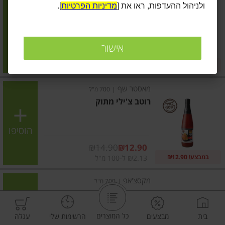
ולניהול ההעדפות, ראו את [
מדיניות הפרטיות
].
רוטב טריאקי
הוסיפו
אישור
מחיר מחירון
₪13.90
2 ב-₪22
₪3.76 ל-100 גרם
מאסטר שף
|
700 מ"ל
רוטב צ'ילי מתוק
הוסיפו
מחיר מבצע
₪14.90
₪12.90
במבצע! ₪12.90
₪2.13 ל-100 מ"ל
מקסצ'אפ
|
700 מ"ל
רוטב צ'ילי מתוק
כל המוצרים
בית
מבצעים
הרשימות שלי
עגלה
הוסיפו