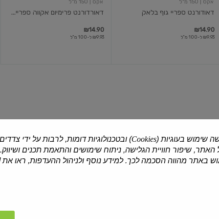
אקס
| 150 מ"ל
אקס
| 150 מ"ל
דאודורנט ספריי גוף בלאק
דאורדורנט פרימיום אקווה ספריי...
₪14.90
₪14.90
₪9.93 ל-100 מ"ל
₪9.93 ל-100 מ"ל
דאודורנט
דאודורנט
ג'ל
ג'ל
ארקטיק
ספורט
אייס
טריומף
ה שימוש בעוגיות (
Cookies
) ובטכנולוגיות דומות, לרבות על ידי צדדים
האתר, שיפור חוויית הגלישה, ניתוח שימושים והתאמת תכנים ושיווק.
ג'ילט
| 70 מ"ל
ג'ילט
| 70 מ"ל
 באתר מהווה הסכמה לכך. למידע נוסף ולניהול ההעדפות, ראו את [
דאודורנט ג'ל ארקטיק אייס
דאודורנט ג'ל ספורט טריומף
₪15.90
₪15.90
₪22.71 ל-100 מ"ל
₪22.71 ל-100 מ"ל