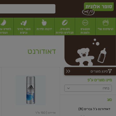
דלג לתוכן הראשי
דלג לתפריט התחתון
דלג לתפריט הקטגוריות
הרשימות שלי
מבצעים
פיצוחים,
ירקות ופירות
מוצרי קירור
לחמים עו
והטבות
תבלינים ופירות
וביצים
ועוגיות
יבשים
יצוחים, שקדים ואגוזים
פיצוחים במשקל
פיצוחים ארוזים
פירות יבשים
פירות
דאודורנט
סינון מוצרים
ספריי
לגבר
מיינו מוצרים ע"פ
קליימקול
בחרו
סוג
דאודורנט ג'ל גברים (8)
אדידס
| 150 מ"ל