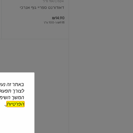
אקס
| 150 מ"ל
דאודורנט ספריי גוף אנרכי
₪14.90
₪9.93 ל-100 מ"ל
דאורדרנט
אקס
ניחוח
הדרים
באתר זה נעש
לצורך תפעול 
אקס
המשך השימוש
דאורדרנט אקס ניחוח הדרים
הפרטיות
].
₪19.90
3 ב-₪25
עוד