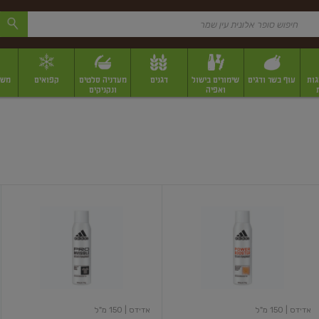
גות
עוף בשר ודגים
שימורים בישול
דגנים
מעדניה סלטים
קפואים
משק
ואפיה
ונקניקים
 יבשים ארוזים
פירות יבשים במשקל
תבלינים
תבלינים במשקל
תבלינים ארוז
דאודורנט
דאודורנט
ספריי
ספריי
לאישה
לאישה
פאוור
פרו
אינביזיבל
אדידס
| 150 מ"ל
אדידס
| 150 מ"ל