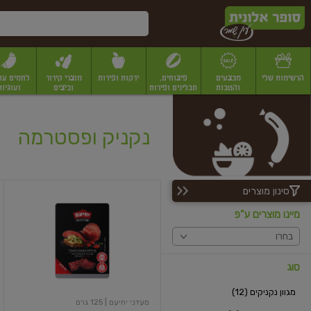
דלג לתוכן הראשי
דלג לתפריט התחתון
דלג לתפריט הקטגוריות
הרשימות שלי
מבצעים
פיצוחים,
ירקות ופירות
מוצרי קירור
לחמים עו
והטבות
תבלינים ופירות
וביצים
ועוגיות
יבשים
יצוחים, שקדים ואגוזים
פיצוחים במשקל
פיצוחים ארוזים
פירות יבשים
פירות
נקניק ופסטרמה
סינון מוצרים
סרוולט
בסגנון
מיינו מוצרים ע"פ
הונגרי
בחרו
סוג
מגוון נקניקים (12)
מעדני יחיעם
| 125 גרם