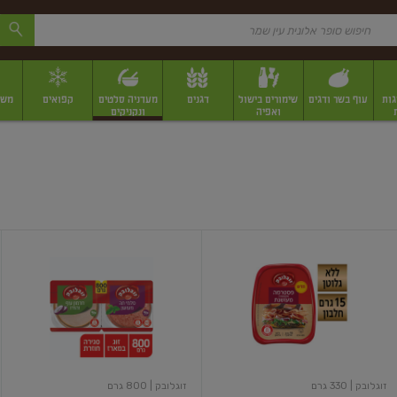
גות
עוף בשר ודגים
שימורים בישול
דגנים
מעדניה סלטים
קפואים
משק
ואפיה
ונקניקים
 יבשים ארוזים
פירות יבשים במשקל
תבלינים
תבלינים במשקל
תבלינים ארוז
פסטרמה
פסטרמה
אקסטרה
חרמון
מעושנת
וסלמי
תה
מארז
זוג
זוגלובק
| 330 גרם
זוגלובק
| 800 גרם