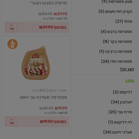
מגוון פסטרמות (9)
סרוולט בסגנון הונגרי
נקניק הודו מעושן (5)
במקום
מחיר מבצע
מחיר מחירון
במקו
מ
₪34.90
₪29.90
₪27.92 ל-100 גרם
סלמי (27)
במבצע! ₪29.90
עוד
פסטרמה בדבש (4)
פסטרמה בקר (8)
פסטרמה
מעודנת
פסטרמה ברביקיו (1)
על
האש
פסטרמה הודו (24)
הצג הכל
מותג
מעדני יחיעם
| 300 גרם
דליקטס (2)
פסטרמה מעודנת על האש
זוגלובק (34)
במקום
מחיר מבצע
מחיר מחירון
במקו
מ
₪25.90
₪19.90
טירת צבי (25)
₪8.63 ל-100 גרם
במבצע! ₪19.90
לה דליקטס (1)
עוד
מעדני יחיעם (34)
סלמי