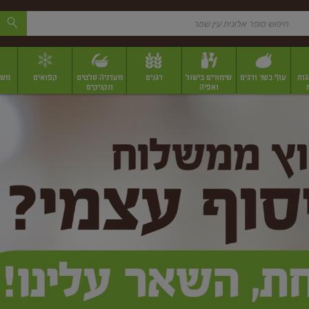
גות
עוף בשר ודגים
שימורים בישול
דגנים
מעדניה סלטים
קפואים
משק
ואפיה
ונקניקים
 יבשים ארוזים
פירות יבשים במשקל
תבלינים
תבלינים במשקל
תבלינים ארוז