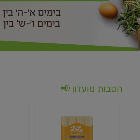
הטבות מועדון 📢
קנו
קנו
נייר
2
טואלט
יח'
בגוון
ממוצרי