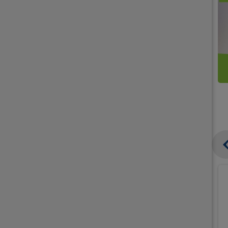
קנו
קנו
ממוצרי
2
תחליפי
יח'
חלב
אורז