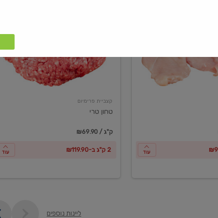
טחון
טרי
קצביית פרימיום
טחון טרי
₪69.90 / ק"ג
2 ק"ג ב-₪119.90
עוד
עוד
ליינות נוספים