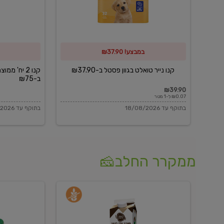
פסטל
כביסה
ב-₪37.90
וגיהוץ
של
במבצע! ₪37.90
כביסכל
ב-₪75
קנו נייר טואלט בגוון פסטל ב-₪37.90
קנו 2 יח' מ
ב-₪75
₪39.90
₪0.07 ל-1 מטר
בתוקף עד 18/08/2026
בתוקף עד 18/08/2026
ממקרר החלב🧀
משקה
בולגרית
חלב
מעודנת
בטעם
16%
וניל