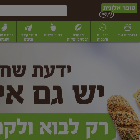
דלג לתוכן הראשי
דלג לתפריט התחתון
דלג לתפריט הקטגוריות
הרשימות שלי
מבצעים
פיצוחים,
ירקות ופירות
מוצרי קירור
לחמים עו
והטבות
תבלינים ופירות
וביצים
ועוגיות
ופר
יבשים
יצוחים, שקדים ואגוזים
פיצוחים במשקל
פיצוחים ארוזים
פירות יבשים
פירות
לונית
ין
מר
ף
בית