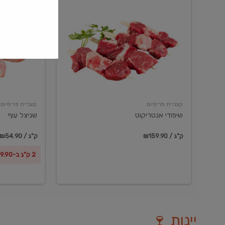
שיפודי
שניצל
אנטריקוט
עוף
קצביית פרימיום
קצביית פרימיום
שיפודי אנטריקוט
שניצל עוף
₪159.90 / ק"ג
₪54.90 / ק"ג
2 ק"ג ב-₪99.90
יינות 🍷