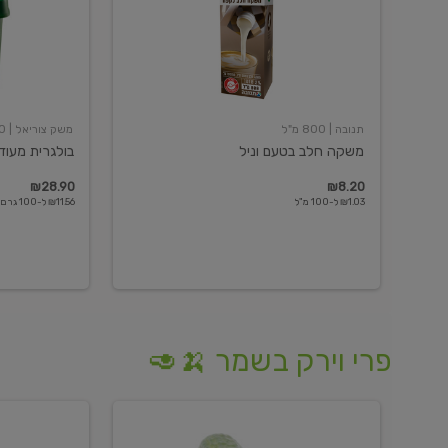
תנובה
| 800 מ"ל
משק צוריאל
| 250 גרם
משקה חלב בטעם וניל
בולגרית מעודנת 
₪28.90
₪8.20
₪1.03 ל-100 מ"ל
₪11.56 ל-100 גרם
פרי וירק בשמר 🍌🥑
מלפפון
אננס