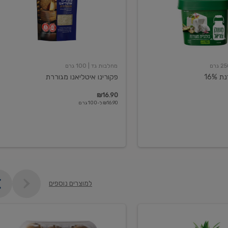
מחלבות גד
| 100 גרם
16%
פקורינו איטליאנו מגוררת
₪16.90
₪16.90 ל-100 גרם
למוצרים נוספים
קיווי
גידול