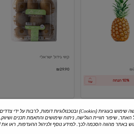
ישראלי
קיווי גידול ישראלי
ון
₪29.90
₪3
10% הנחה
עוד
ה שימוש בעוגיות (
Cookies
) ובטכנולוגיות דומות, לרבות על ידי צדדים
האתר, שיפור חוויית הגלישה, ניתוח שימושים והתאמת תכנים ושיווק.
למוצרים נוספים
 באתר מהווה הסכמה לכך. למידע נוסף ולניהול ההעדפות, ראו את [