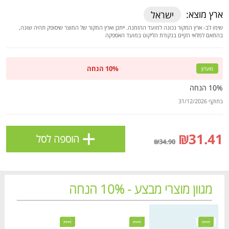
ולניהול ההעדפות, ראו את [
מדיניות הפרטיות
].
ארץ מוצא:
ישראל
שימו לב- ארץ המקור נכונה למועד ההזמנה. ייתכן וארץ המקור של המוצר שיסופק תהיה שונה,
בהתאם למלאי הקיים בנקודת הליקוט במועד האספקה
אישור
10% הנחה
מועדון
10% הנחה
בתוקף 31/12/2026
+
₪31.41
הוספה לסל
₪34.90
הטבות מועדון 📢
לכל המבצעים
מגוון מוצרי מבצע - 10% הנחה
מחיר מבצע
מחיר מחירון
מחיר מבצע
מחיר מחירון
מחיר
מחיר
מו
מו
מו
מו
מו
מו
מו
מו
מו
מו
מו
מו
מו
מו
מו
מו
מו
מו
מו
מו
כל המוצרים
בית
מבצעים
הרשימות שלי
עגלה