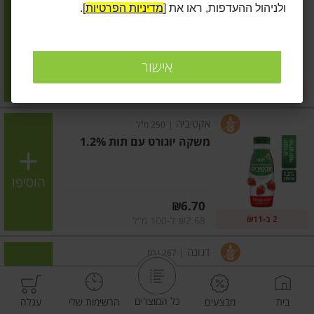
ולניהול ההעדפות, ראו את [
מדיניות הפרטיות
].
משקה יוגורט אפרסק 1.2%
הוסיפו
אישור
מחיר מחירון
₪6.70
2 ב-₪11
₪2.68 ל-100 מ"ל
אקטיביה
|
250 מ"ל
משקה יוגורט עם תות 1.2%
הוסיפו
מחיר מחירון
₪6.70
2 ב-₪11
₪2.68 ל-100 מ"ל
דנונה
|
267 גרם
יוגורט בטעם אננס בננה וקוקוס
1.5%
כל המוצרים
בית
מבצעים
הרשימות שלי
עגלה
הוסיפו