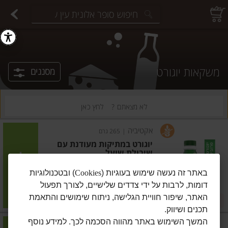
יצוחים במשקל
פיצוחים ארוזים
פירות יבשים ארוזים
פירות יבשים במשקל
תבלינים במשקל
תבלינים ארוזים
ירקות
עלים ועשבי תיבול
עלים ועשבי תיבול
estions.
משקאות יוגורט
מסננים
לא מצאתם ?
לחץ כאן
אקטיביה
|
265 גרם
יוגורט במתיקות מעודנת עם
שיבולת שועל
הוסיפו
באתר זה נעשה שימוש בעוגיות (
Cookies
) ובטכנולוגיות
דומות, לרבות על ידי צדדים שלישיים, לצורך תפעול
מחיר מחירון
₪6.70
האתר, שיפור חוויית הגלישה, ניתוח שימושים והתאמת
2 ב-₪11
₪2.53 ל-100 גרם
תכנים ושיווק.
המשך השימוש באתר מהווה הסכמה לכך. למידע נוסף
אקטיביה
|
250 מ"ל