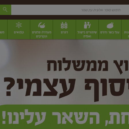
גות
עוף בשר ודגים
שימורים בישול
דגנים
מעדניה סלטים
קפואים
משק
ואפיה
ונקניקים
 יבשים ארוזים
פירות יבשים במשקל
תבלינים
תבלינים במשקל
תבלינים ארוז