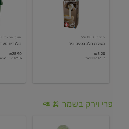
תנובה
| 800 מ"ל
משק צוריאל
| 250 גרם
משקה חלב בטעם וניל
בולגרית מעודנת 
₪28.90
₪8.20
₪1.03 ל-100 מ"ל
₪11.56 ל-100 גרם
פרי וירק בשמר 🍌🥑
מלפפון
אננס