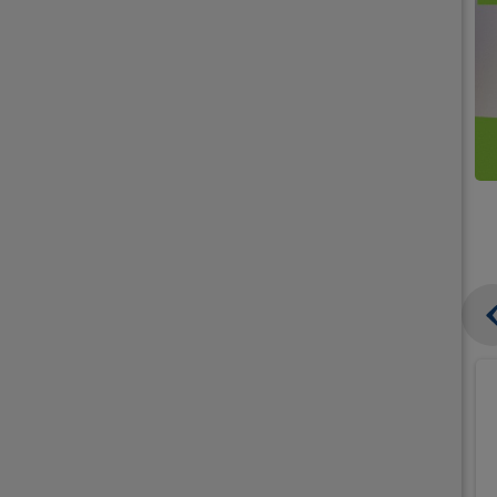
קנו
קנו
ממוצרי
2
תחליפי
יח'
חלב
אורז