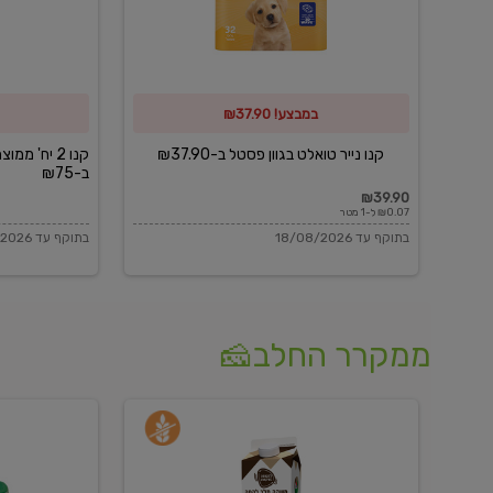
פסטל
כביסה
ב-₪37.90
וגיהוץ
של
במבצע! ₪37.90
כביסכל
ב-₪75
קנו נייר טואלט בגוון פסטל ב-₪37.90
קנו 2 יח' מ
ב-₪75
₪39.90
₪0.07 ל-1 מטר
בתוקף עד 18/08/2026
בתוקף עד 18/08/2026
ממקרר החלב🧀
משקה
בולגרית
חלב
מעודנת
בטעם
16%
וניל