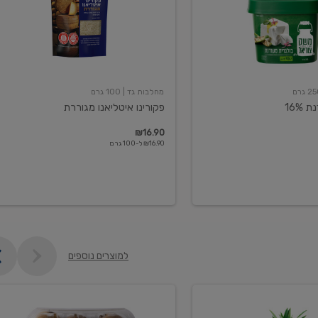
מחלבות גד
| 100 גרם
16%
פקורינו איטליאנו מגוררת
₪16.90
₪16.90 ל-100 גרם
למוצרים נוספים
קיווי
גידול