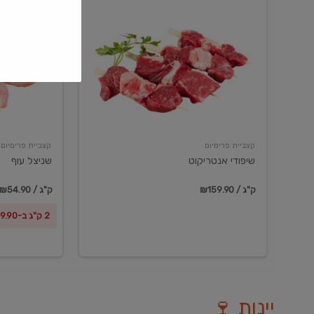
שיפודי
שניצל
אנטריקוט
עוף
קצביית פרימיום
קצביית פרימיום
שיפודי אנטריקוט
שניצל עוף
₪159.90 / ק"ג
₪54.90 / ק"ג
2 ק"ג ב-₪99.90
יינות 🍷