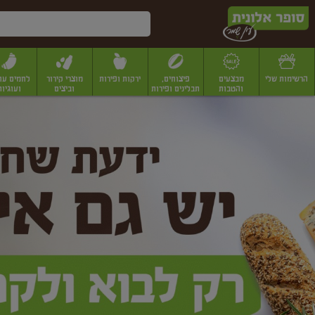
דלג לתוכן הראשי
דלג לתפריט התחתון
דלג לתפריט הקטגוריות
הרשימות שלי
מבצעים
פיצוחים,
ירקות ופירות
מוצרי קירור
לחמים עו
והטבות
תבלינים ופירות
וביצים
ועוגיות
ופר
יבשים
יצוחים, שקדים ואגוזים
פיצוחים במשקל
פיצוחים ארוזים
פירות יבשים
פירות
לונית
ין
מר
ף
בית