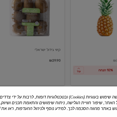
ישראלי
קיווי גידול ישראלי
ון
₪29.90
₪3
10% הנחה
עוד
ה שימוש בעוגיות (
Cookies
) ובטכנולוגיות דומות, לרבות על ידי צדדים
האתר, שיפור חוויית הגלישה, ניתוח שימושים והתאמת תכנים ושיווק.
למוצרים נוספים
 באתר מהווה הסכמה לכך. למידע נוסף ולניהול ההעדפות, ראו את [