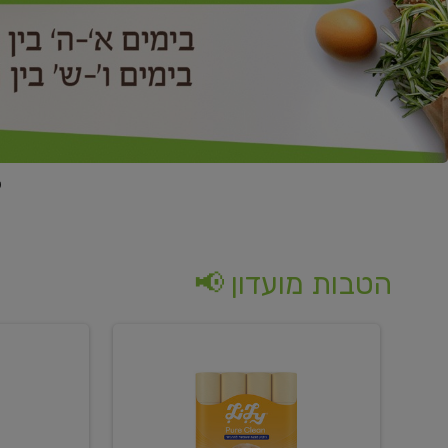
הטבות מועדון 📢
קנו
קנו
נייר
2
טואלט
יח'
בגוון
ממוצרי