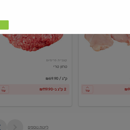
טחון
טרי
קצביית פרימיום
טחון טרי
₪69.90 / ק"ג
2 ק"ג ב-₪119.90
עוד
עוד
ליינות נוספים