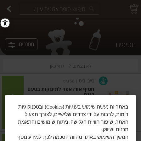
יצוחים במשקל
פיצוחים ארוזים
פירות יבשים ארוזים
פירות יבשים במשקל
תבלינים במשקל
תבלינים ארוזים
ירקות
עלים ועשבי תיבול
עלים ועשבי תיבול
estions.
חטיפים
מסננים
לא מצאתם ?
לחץ כאן
בייבי ביס
|
50 גרם
חטיף אורז אפוי לתינוקות בטעם
בננה
הוסיפו
באתר זה נעשה שימוש בעוגיות (
Cookies
) ובטכנולוגיות
דומות, לרבות על ידי צדדים שלישיים, לצורך תפעול
מחיר מחירון
₪13.90
האתר, שיפור חוויית הגלישה, ניתוח שימושים והתאמת
₪27.80 ל-100 גרם
תכנים ושיווק.
המשך השימוש באתר מהווה הסכמה לכך. למידע נוסף
בייבי ביס
|
50 גרם