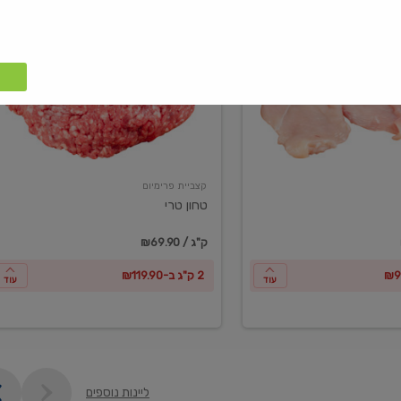
טחון
טרי
קצביית פרימיום
טחון טרי
₪69.90 / ק"ג
2 ק"ג ב-₪119.90
עוד
עוד
ליינות נוספים