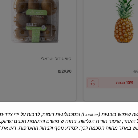
ישראלי
קיווי גידול ישראלי
ון
₪29.90
₪3
10% הנחה
עוד
ה שימוש בעוגיות (
Cookies
) ובטכנולוגיות דומות, לרבות על ידי צדדים
האתר, שיפור חוויית הגלישה, ניתוח שימושים והתאמת תכנים ושיווק.
למוצרים נוספים
 באתר מהווה הסכמה לכך. למידע נוסף ולניהול ההעדפות, ראו את [