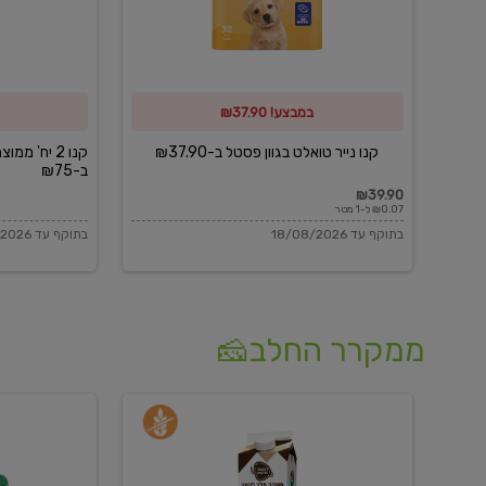
פסטל
כביסה
ב-₪37.90
וגיהוץ
של
במבצע! ₪37.90
כביסכל
ב-₪75
קנו נייר טואלט בגוון פסטל ב-₪37.90
קנו 2 יח' מ
ב-₪75
₪39.90
₪0.07 ל-1 מטר
בתוקף עד 18/08/2026
בתוקף עד 18/08/2026
ממקרר החלב🧀
משקה
בולגרית
חלב
מעודנת
בטעם
16%
וניל