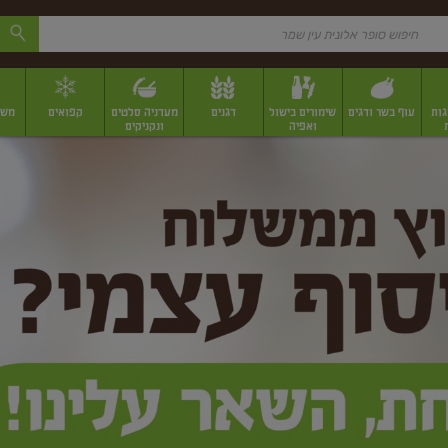
גות
עוף בשר ודגים
שימורים בישול
דגנים
מעדניה סלטים
קפואים
משק
ואפיה
ונקניקים
 יבשים ארוזים
פירות יבשים במשקל
תבלינים
תבלינים במשקל
תבלינים ארוז