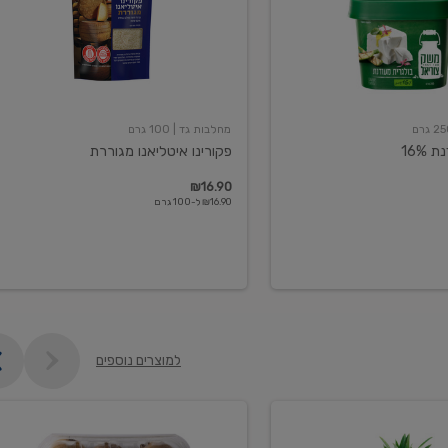
מחלבות גד
| 100 גרם
16%
פקורינו איטליאנו מגוררת
₪16.90
₪16.90 ל-100 גרם
למוצרים נוספים
קיווי
גידול