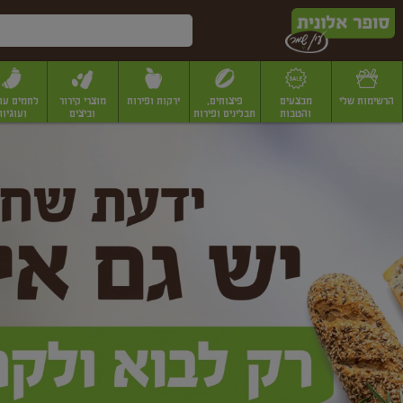
דלג לתוכן הראשי
דלג לתפריט התחתון
דלג לתפריט הקטגוריות
הרשימות שלי
מבצעים
פיצוחים,
ירקות ופירות
מוצרי קירור
לחמים עו
והטבות
תבלינים ופירות
וביצים
ועוגיות
ופר
יבשים
יצוחים, שקדים ואגוזים
פיצוחים במשקל
פיצוחים ארוזים
פירות יבשים
פירות
לונית
ין
מר
ף
בית