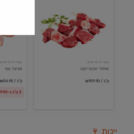
שיפודי
שניצל
אנטריקוט
עוף
קצביית פרימיום
קצביית פרימיום
שיפודי אנטריקוט
שניצל עוף
₪159.90 / ק"ג
₪54.90 / ק"ג
2 ק"ג ב-₪99.90
יינות 🍷