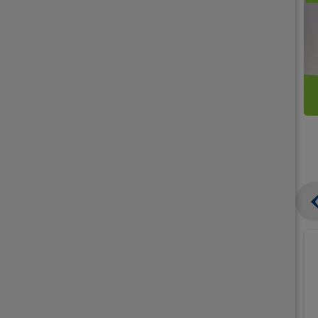
קנו
קנו
ממוצרי
2
תחליפי
יח'
חלב
אורז