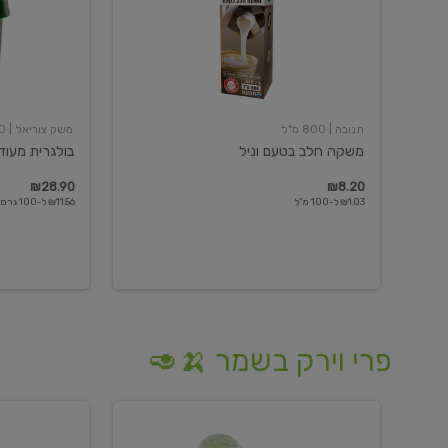
תנובה
| 800 מ"ל
משק צוריאל
| 250 גרם
משקה חלב בטעם וניל
בולגרית מעודנת 
₪28.90
₪8.20
₪1.03 ל-100 מ"ל
₪11.56 ל-100 גרם
פרי וירק בשמר 🍌🥑
מלפפון
אננס