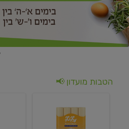
הטבות מועדון 📢
קנו
קנו
נייר
2
טואלט
יח'
בגוון
ממוצרי