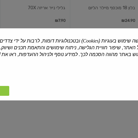
בלון 18 מוכסף מיילר הליום
גלילי נייר אריזה 70X
₪7.90
₪24.90
ה שימוש בעוגיות (
Cookies
) ובטכנולוגיות דומות, לרבות על ידי צדדים
האתר, שיפור חוויית הגלישה, ניתוח שימושים והתאמת תכנים ושיווק.
נר
נר
ליום
מספר
 באתר מהווה הסכמה לכך. למידע נוסף ולניהול ההעדפות, ראו את [
הולדת
6
מספר
שמחה
| 1 יח'
שמחה
| 1 יח'
נר ליום הולדת מספר
נר מספר 6
₪4.50
₪4.50