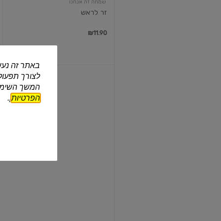
שמחה זה אנחנו
זר לראש
₪11.90
באתר זה נעש
לצורך תפעול 
נר
יום
המשך השימוש
הולדת
הפרטיות
].
מס
2
שמחה
| 1 יח'
נר יום הולדת מס 2
₪4.50