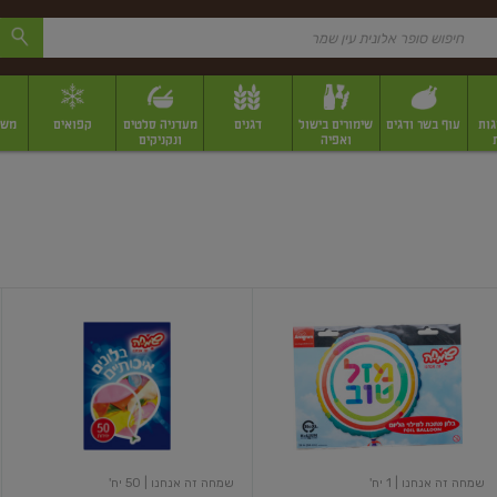
גות
עוף בשר ודגים
שימורים בישול
דגנים
מעדניה סלטים
קפואים
משק
ואפיה
ונקניקים
 יבשים ארוזים
פירות יבשים במשקל
תבלינים
תבלינים במשקל
תבלינים ארוז
בלון
בלונים
מתכת
50
למילוי
יח`
הליום
66
ס"מ
שמחה זה אנחנו
| 1 יח'
שמחה זה אנחנו
| 50 יח'