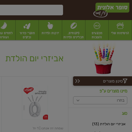
דלג לתוכן הראשי
דלג לתפריט התחתון
דלג לתפריט הקטגוריות
הרשימות שלי
מבצעים
פיצוחים,
ירקות ופירות
מוצרי קירור
לחמים עו
והטבות
תבלינים ופירות
וביצים
ועוגיות
יבשים
יצוחים, שקדים ואגוזים
פיצוחים במשקל
פיצוחים ארוזים
פירות יבשים
פירות
אביזרי יום הולדת
סינון מוצרים
בלון
כסף
מיינו מוצרים ע"פ
ספרה
0
בחרו
סוג
אביזרי יום הולדת (13)
שמחה זה אנחנו
| 1 יח'