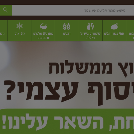
גות
עוף בשר ודגים
שימורים בישול
דגנים
מעדניה סלטים
קפואים
משק
ואפיה
ונקניקים
 יבשים ארוזים
פירות יבשים במשקל
תבלינים
תבלינים במשקל
תבלינים ארוז