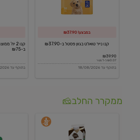
פסטל
כביסה
ב-₪37.90
וגיהוץ
של
במבצע! ₪37.90
כביסכל
ב-₪75
קנו נייר טואלט בגוון פסטל ב-₪37.90
קנו 2 יח' מ
ב-₪75
₪39.90
₪0.07 ל-1 מטר
בתוקף עד 18/08/2026
בתוקף עד 18/08/2026
ממקרר החלב🧀
משקה
בולגרית
חלב
מעודנת
בטעם
16%
וניל