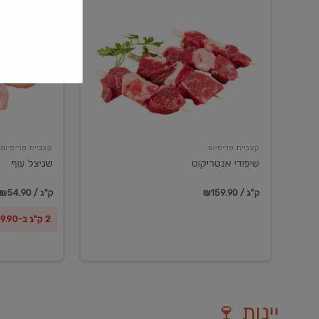
שיפודי
שניצל
אנטריקוט
עוף
קצביית פרימיום
קצביית פרימיום
שיפודי אנטריקוט
שניצל עוף
₪159.90 / ק"ג
₪54.90 / ק"ג
2 ק"ג ב-₪99.90
יינות 🍷