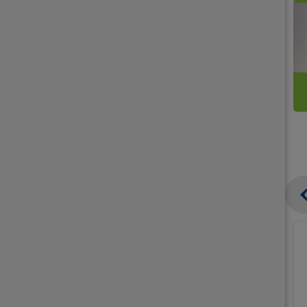
קנו
קנו
ממוצרי
2
תחליפי
יח'
חלב
אורז