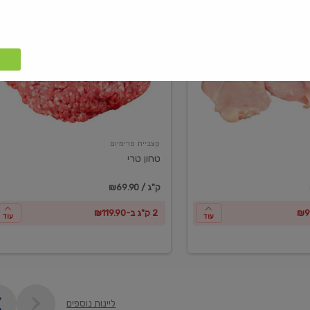
טחון
טרי
קצביית פרימיום
טחון טרי
₪69.90 / ק"ג
2 ק"ג ב-₪119.90
עוד
עוד
ליינות נוספים