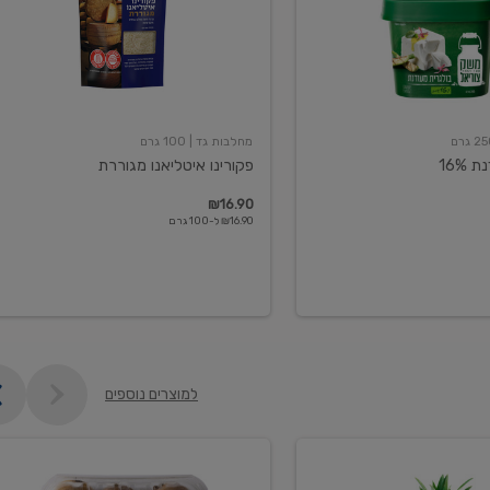
מחלבות גד
| 100 גרם
16%
פקורינו איטליאנו מגוררת
₪16.90
₪16.90 ל-100 גרם
למוצרים נוספים
קיווי
גידול