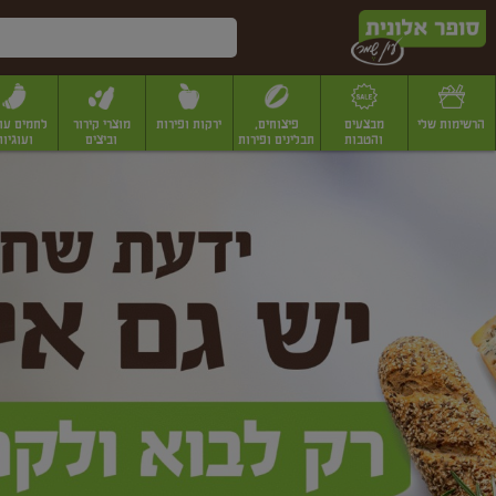
דלג לתוכן הראשי
דלג לתפריט התחתון
דלג לתפריט הקטגוריות
הרשימות שלי
מבצעים
פיצוחים,
ירקות ופירות
מוצרי קירור
לחמים עו
והטבות
תבלינים ופירות
וביצים
ועוגיות
ופר
יבשים
יצוחים, שקדים ואגוזים
פיצוחים במשקל
פיצוחים ארוזים
פירות יבשים
פירות
לונית
ין
מר
ף
בית