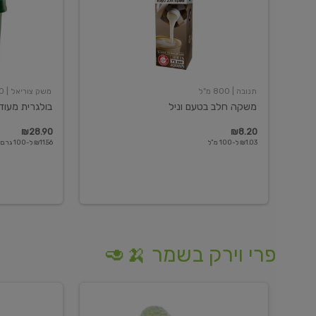
תנובה
| 800 מ"ל
משק צוריאל
| 250 גרם
משקה חלב בטעם וניל
בולגרית מעודנת 
₪28.90
₪8.20
₪1.03 ל-100 מ"ל
₪11.56 ל-100 גרם
פרי וירק בשמר 🍌🥑
מלפפון
אננס