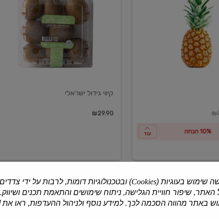
ישראלי
קיווי גידול ישראלי
ון
₪29.90
₪3
10% הנחה
עוד
ה שימוש בעוגיות (
Cookies
) ובטכנולוגיות דומות, לרבות על ידי צדדים
האתר, שיפור חוויית הגלישה, ניתוח שימושים והתאמת תכנים ושיווק.
למוצרים נוספים
 באתר מהווה הסכמה לכך. למידע נוסף ולניהול ההעדפות, ראו את [