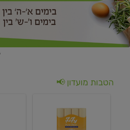
הטבות מועדון 📢
קנו
קנו
נייר
2
טואלט
יח'
בגוון
ממוצרי