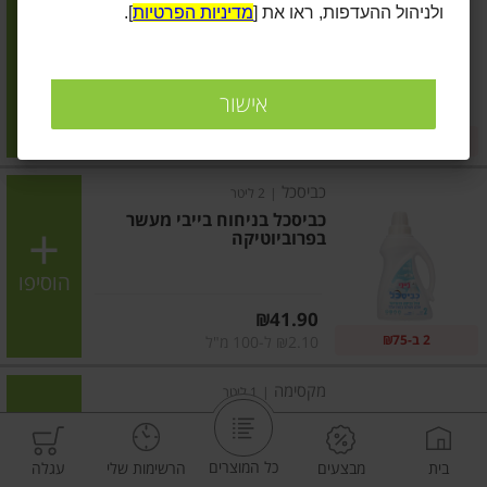
ולניהול ההעדפות, ראו את [
מדיניות הפרטיות
].
כביסכל בניחוח רוז
הוסיפו
אישור
מחיר מחירון
₪41.90
2 ב-₪75
₪2.10 ל-100 מ"ל
כביסכל
|
2 ליטר
כביסכל בניחוח בייבי מעשר
בפרוביוטיקה
הוסיפו
מחיר מחירון
₪41.90
2 ב-₪75
₪2.10 ל-100 מ"ל
מקסימה
|
1 ליטר
מרכך כביסה מרוכז אולטרא פרש
כל המוצרים
בית
מבצעים
הרשימות שלי
עגלה
הוסיפו