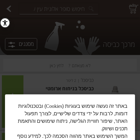
יצוחים במשקל
פיצוחים ארוזים
פירות יבשים ארוזים
פירות יבשים במשקל
תבלינים במשקל
תבלינים ארוזים
ירקות
עלים ועשבי תיבול
עלים ועשבי תיבול
estions.
מרכך כביסה
מסננים
לא מצאתם ?
לחץ כאן
כביסכל
|
2 ליטר
כביסכל בניחוח ארומטי
הוסיפו
באתר זה נעשה שימוש בעוגיות (
Cookies
) ובטכנולוגיות
דומות, לרבות על ידי צדדים שלישיים, לצורך תפעול
מחיר מחירון
₪41.90
האתר, שיפור חוויית הגלישה, ניתוח שימושים והתאמת
2 ב-₪75
₪2.10 ל-100 מ"ל
תכנים ושיווק.
המשך השימוש באתר מהווה הסכמה לכך. למידע נוסף
כביסכל
|
2 ליטר