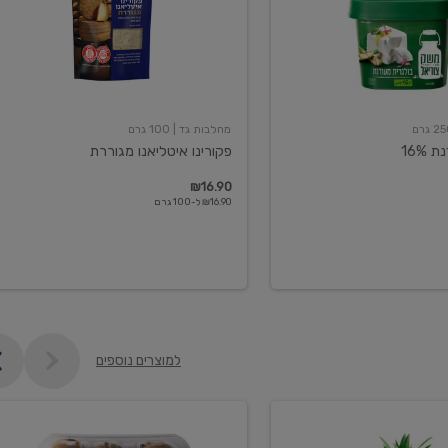
מחלבות גד
| 100 גרם
16%
פקורינו איטליאנו מגוררת
₪16.90
₪16.90 ל-100 גרם
למוצרים נוספים
קיווי
גידול