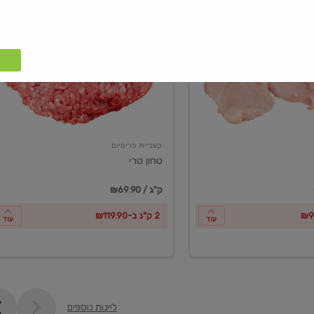
טחון
טרי
קצביית פרימיום
טחון טרי
₪69.90 / ק"ג
2 ק"ג ב-₪119.90
עוד
עוד
ליינות נוספים