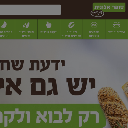
דלג לתוכן הראשי
דלג לתפריט התחתון
דלג לתפריט הקטגוריות
הרשימות שלי
מבצעים
פיצוחים,
ירקות ופירות
מוצרי קירור
לחמים עו
והטבות
תבלינים ופירות
וביצים
ועוגיות
ופר
יבשים
יצוחים, שקדים ואגוזים
פיצוחים במשקל
פיצוחים ארוזים
פירות יבשים
פירות
לונית
ין
מר
ף
בית