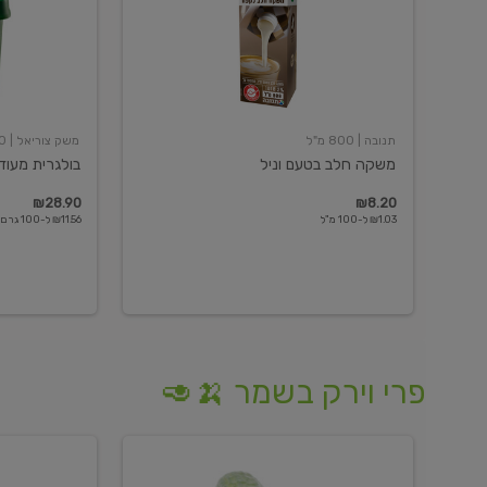
תנובה
| 800 מ"ל
משק צוריאל
| 250 גרם
משקה חלב בטעם וניל
בולגרית מעודנת 
₪28.90
₪8.20
₪1.03 ל-100 מ"ל
₪11.56 ל-100 גרם
פרי וירק בשמר 🍌🥑
מלפפון
אננס