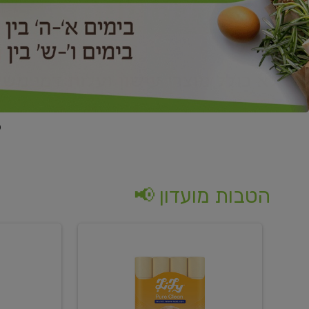
הטבות מועדון 📢
קנו
קנו
נייר
2
טואלט
יח'
בגוון
ממוצרי