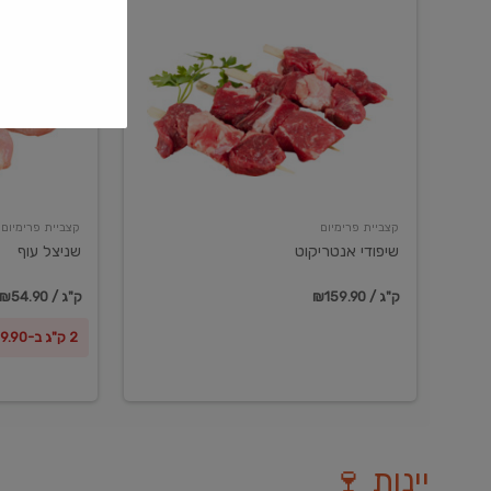
שיפודי
שניצל
אנטריקוט
עוף
קצביית פרימיום
קצביית פרימיום
שיפודי אנטריקוט
שניצל עוף
₪159.90 / ק"ג
₪54.90 / ק"ג
2 ק"ג ב-₪99.90
יינות 🍷