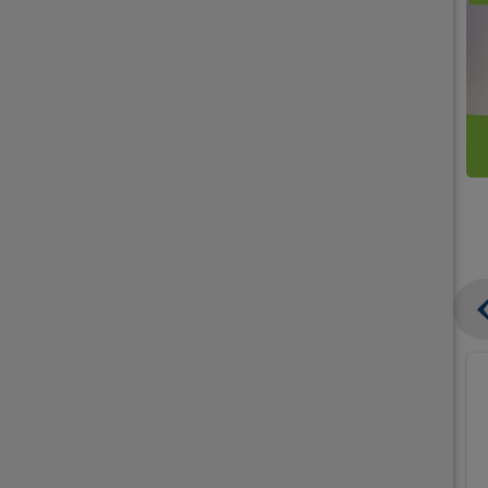
קנו
קנו
ממוצרי
2
תחליפי
יח'
חלב
אורז