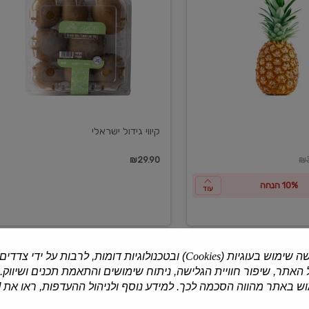
ישראלי
קיווי גידול ישראלי
ון
₪29.90
₪3
10% הנחה
עוד
ה שימוש בעוגיות (
Cookies
) ובטכנולוגיות דומות, לרבות על ידי צדדים
האתר, שיפור חוויית הגלישה, ניתוח שימושים והתאמת תכנים ושיווק.
למוצרים נוספים
 באתר מהווה הסכמה לכך. למידע נוסף ולניהול ההעדפות, ראו את [