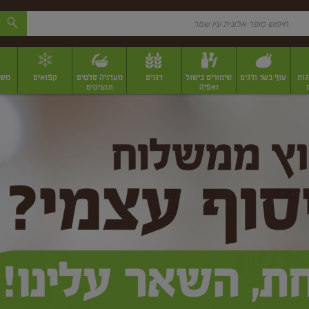
גות
עוף בשר ודגים
שימורים בישול
דגנים
מעדניה סלטים
קפואים
משק
ואפיה
ונקניקים
 יבשים ארוזים
פירות יבשים במשקל
תבלינים
תבלינים במשקל
תבלינים ארוז