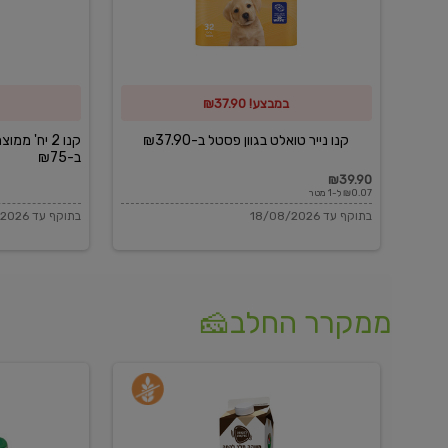
פסטל
כביסה
ב-₪37.90
וגיהוץ
של
במבצע! ₪37.90
כביסכל
ב-₪75
קנו נייר טואלט בגוון פסטל ב-₪37.90
קנו 2 יח' מ
ב-₪75
₪39.90
₪0.07 ל-1 מטר
בתוקף עד 18/08/2026
בתוקף עד 18/08/2026
ממקרר החלב🧀
משקה
בולגרית
חלב
מעודנת
בטעם
16%
וניל