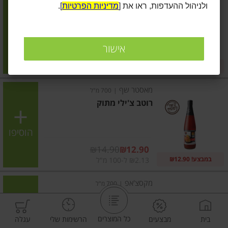
ולניהול ההעדפות, ראו את [
מדיניות הפרטיות
].
רוטב טריאקי
הוסיפו
אישור
מחיר מחירון
₪13.90
2 ב-₪22
₪3.76 ל-100 גרם
מאסטר שף
|
700 מ"ל
רוטב צ'ילי מתוק
הוסיפו
מחיר מבצע
₪14.90
₪12.90
במבצע! ₪12.90
₪2.13 ל-100 מ"ל
מקסצ'אפ
|
700 מ"ל
רוטב צ'ילי מתוק
כל המוצרים
בית
מבצעים
הרשימות שלי
עגלה
הוסיפו