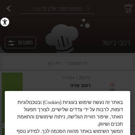
יצוחים במשקל
פיצוחים ארוזים
פירות יבשים ארוזים
פירות יבשים במשקל
תבלינים במשקל
תבלינים ארוזים
ירקות
עלים ועשבי תיבול
עלים ועשבי תיבול
estions.
רטבי בישול
מסננים
לא מצאתם ?
לחץ כאן
קיקומן
|
444 מ"ל
רוטב סויה
חסר במלאי
הוסיפו
באתר זה נעשה שימוש בעוגיות (
Cookies
) ובטכנולוגיות
דומות, לרבות על ידי צדדים שלישיים, לצורך תפעול
מחיר מבצע
₪21.90
₪17.90
האתר, שיפור חוויית הגלישה, ניתוח שימושים והתאמת
במבצע! ₪17.90
₪4.93 ל-100 מ"ל
תכנים ושיווק.
המשך השימוש באתר מהווה הסכמה לכך. למידע נוסף
קנור
|
370 גרם