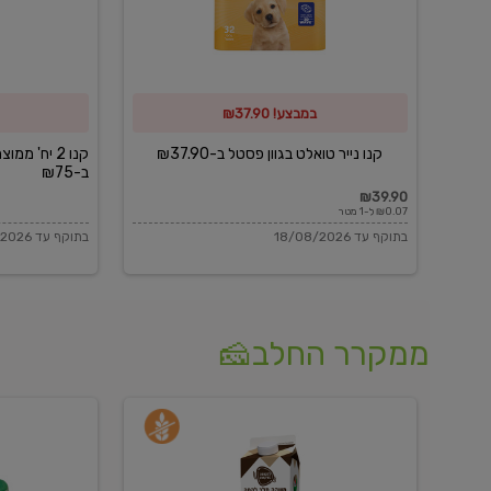
פסטל
כביסה
ב-₪37.90
וגיהוץ
של
במבצע! ₪37.90
כביסכל
ב-₪75
קנו נייר טואלט בגוון פסטל ב-₪37.90
קנו 2 יח' מ
ב-₪75
₪39.90
₪0.07 ל-1 מטר
בתוקף עד 18/08/2026
בתוקף עד 18/08/2026
ממקרר החלב🧀
משקה
בולגרית
חלב
מעודנת
בטעם
16%
וניל