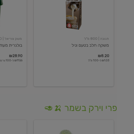
תנובה
| 800 מ"ל
משק צוריאל
| 250 גרם
משקה חלב בטעם וניל
בולגרית מעודנת 
₪28.90
₪8.20
₪1.03 ל-100 מ"ל
₪11.56 ל-100 גרם
פרי וירק בשמר 🍌🥑
מלפפון
אננס