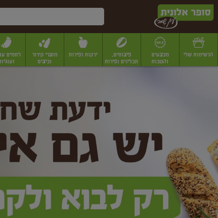
דלג לתוכן הראשי
דלג לתפריט התחתון
דלג לתפריט הקטגוריות
הרשימות שלי
מבצעים
פיצוחים,
ירקות ופירות
מוצרי קירור
לחמים עו
והטבות
תבלינים ופירות
וביצים
ועוגיות
ופר
יבשים
יצוחים, שקדים ואגוזים
פיצוחים במשקל
פיצוחים ארוזים
פירות יבשים
פירות
לונית
ין
מר
ף
בית