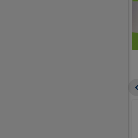
קנו
קנו
ממוצרי
2
תחליפי
יח'
חלב
אורז