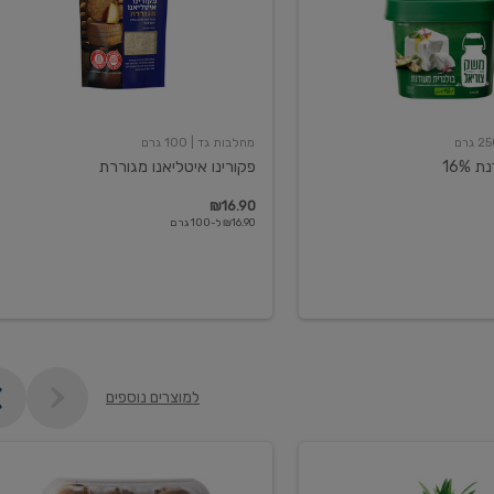
מחלבות גד
| 100 גרם
16%
פקורינו איטליאנו מגוררת
₪16.90
₪16.90 ל-100 גרם
למוצרים נוספים
קיווי
גידול