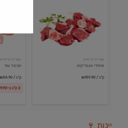
שיפודי
שניצל
אנטריקוט
עוף
קצביית פרימיום
קצביית פרימיום
שיפודי אנטריקוט
שניצל עוף
₪159.90 / ק"ג
₪54.90 / ק"ג
2 ק"ג ב-₪99.90
יינות 🍷