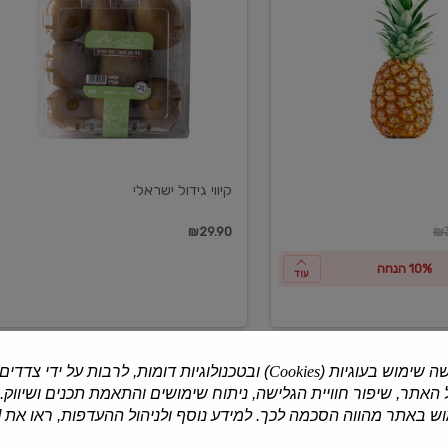
ישראלי
קיווי גידול ישראלי
ון
₪29.90
₪3
10% הנחה
עוד
ה שימוש בעוגיות (
Cookies
) ובטכנולוגיות דומות, לרבות על ידי צדדים
האתר, שיפור חוויית הגלישה, ניתוח שימושים והתאמת תכנים ושיווק.
למוצרים נוספים
 באתר מהווה הסכמה לכך. למידע נוסף ולניהול ההעדפות, ראו את [