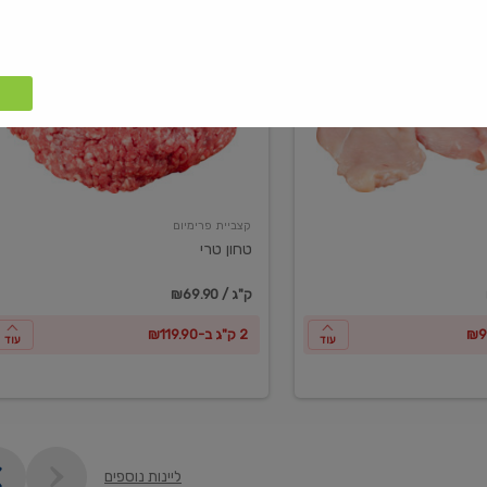
טחון
טרי
קצביית פרימיום
טחון טרי
₪69.90 / ק"ג
2 ק"ג ב-₪119.90
עוד
עוד
ליינות נוספים