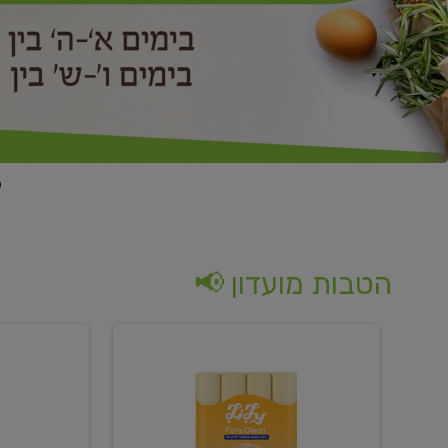
הטבות מועדון 📢
קנו
קנו
נייר
2
טואלט
יח'
בגוון
ממוצרי