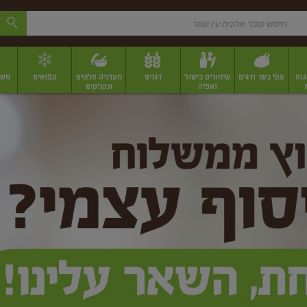
גות
עוף בשר ודגים
שימורים בישול
דגנים
מעדניה סלטים
קפואים
משק
ואפיה
ונקניקים
 יבשים ארוזים
פירות יבשים במשקל
תבלינים
תבלינים במשקל
תבלינים ארוז