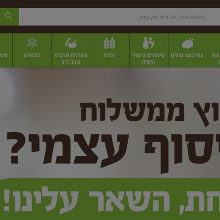
גות
עוף בשר ודגים
שימורים בישול
דגנים
מעדניה סלטים
קפואים
משק
ואפיה
ונקניקים
 יבשים ארוזים
פירות יבשים במשקל
תבלינים
תבלינים במשקל
תבלינים ארוז