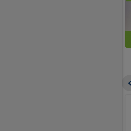
קנו
קנו
ממוצרי
2
תחליפי
יח'
חלב
אורז