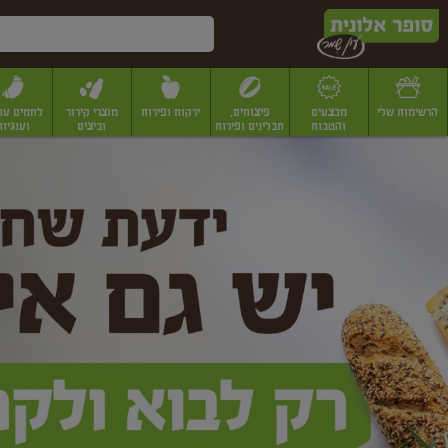
דלג לתוכן הראשי
דלג לתפריט התחתון
דלג לתפריט הקטגוריות
הרשימות שלי
מבצעים
פיצוחים,
ירקות ופירות
מוצרי קירור
לחמים עו
והטבות
תבלינים ופירות
וביצים
ועוגיות
ופר
יבשים
יצוחים, שקדים ואגוזים
פיצוחים במשקל
פיצוחים ארוזים
פירות יבשים
פירות
לונית
ין
מר
ף
בית