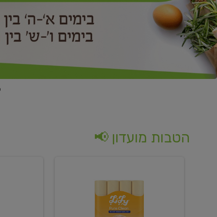
הטבות מועדון 📢
קנו
קנו
נייר
2
טואלט
יח'
בגוון
ממוצרי