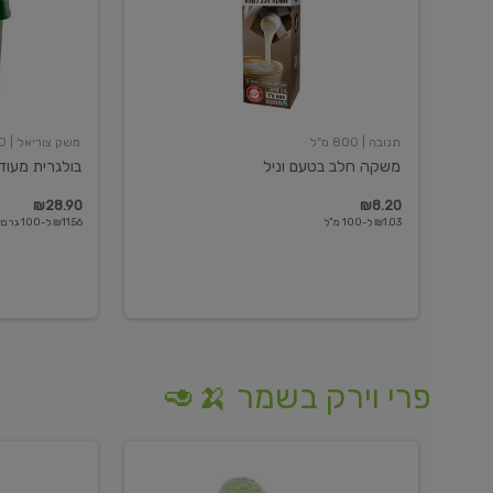
תנובה
| 800 מ"ל
משק צוריאל
| 250 גרם
משקה חלב בטעם וניל
בולגרית מעודנת 
₪28.90
₪8.20
₪1.03 ל-100 מ"ל
₪11.56 ל-100 גרם
פרי וירק בשמר 🍌🥑
מלפפון
אננס