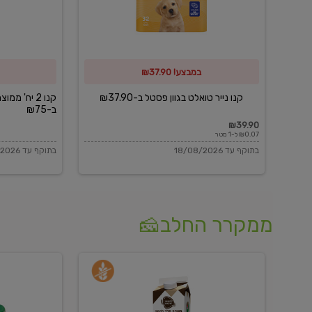
פסטל
כביסה
ב-₪37.90
וגיהוץ
של
במבצע! ₪37.90
כביסכל
ב-₪75
קנו נייר טואלט בגוון פסטל ב-₪37.90
קנו 2 יח' מ
ב-₪75
₪39.90
₪0.07 ל-1 מטר
בתוקף עד 18/08/2026
בתוקף עד 18/08/2026
ממקרר החלב🧀
משקה
בולגרית
חלב
מעודנת
בטעם
16%
וניל