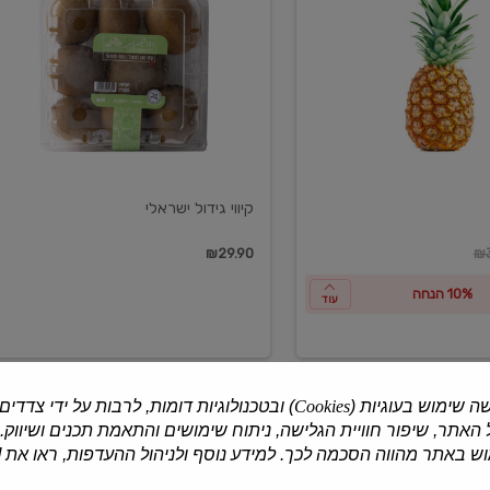
ישראלי
קיווי גידול ישראלי
ון
₪29.90
₪3
10% הנחה
עוד
ה שימוש בעוגיות (
Cookies
) ובטכנולוגיות דומות, לרבות על ידי צדדים
האתר, שיפור חוויית הגלישה, ניתוח שימושים והתאמת תכנים ושיווק.
למוצרים נוספים
 באתר מהווה הסכמה לכך. למידע נוסף ולניהול ההעדפות, ראו את [