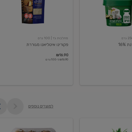
מחלבות גד
| 100 גרם
16%
פקורינו איטליאנו מגוררת
₪16.90
₪16.90 ל-100 גרם
למוצרים נוספים
קיווי
גידול