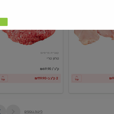
טחון
טרי
קצביית פרימיום
טחון טרי
₪69.90 / ק"ג
2 ק"ג ב-₪119.90
עוד
עוד
ליינות נוספים