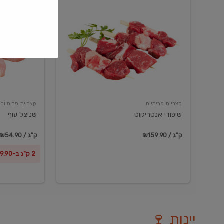
שיפודי
שניצל
אנטריקוט
עוף
קצביית פרימיום
קצביית פרימיום
שיפודי אנטריקוט
שניצל עוף
₪159.90 / ק"ג
₪54.90 / ק"ג
2 ק"ג ב-₪99.90
יינות 🍷