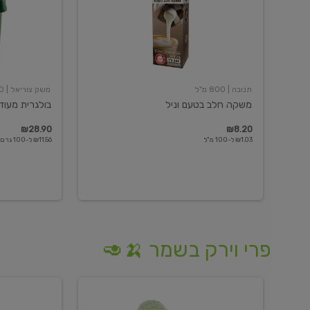
תנובה
| 800 מ"ל
משק צוריאל
| 250 גרם
משקה חלב בטעם וניל
בולגרית מעודנת 
₪28.90
₪8.20
₪1.03 ל-100 מ"ל
₪11.56 ל-100 גרם
פרי וירק בשמר 🍌🥑
מלפפון
אננס