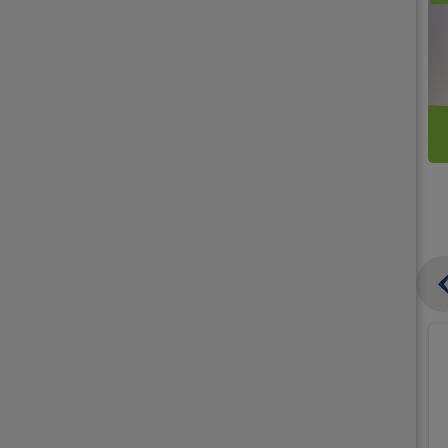
קנו
קנו
ממוצרי
2
תחליפי
יח'
חלב
אורז