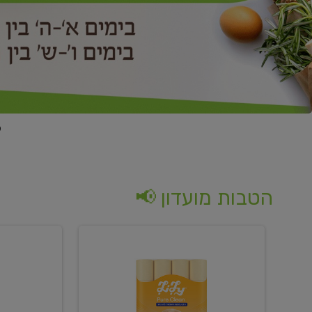
הטבות מועדון 📢
קנו
קנו
נייר
2
טואלט
יח'
בגוון
ממוצרי