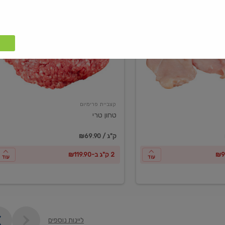
טחון
טרי
קצביית פרימיום
טחון טרי
₪69.90 / ק"ג
2 ק"ג ב-₪119.90
עוד
עוד
ליינות נוספים