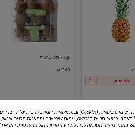
ישראלי
קיווי גידול ישראלי
ון
₪29.90
₪3
10% הנחה
עוד
ה שימוש בעוגיות (
Cookies
) ובטכנולוגיות דומות, לרבות על ידי צדדים
האתר, שיפור חוויית הגלישה, ניתוח שימושים והתאמת תכנים ושיווק.
למוצרים נוספים
 באתר מהווה הסכמה לכך. למידע נוסף ולניהול ההעדפות, ראו את [