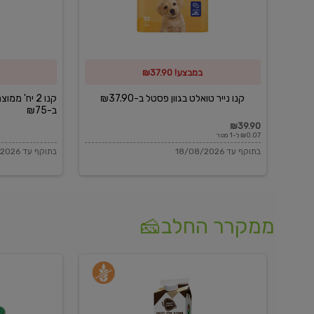
פסטל
כביסה
ב-₪37.90
וגיהוץ
של
במבצע! ₪37.90
כביסכל
ב-₪75
קנו נייר טואלט בגוון פסטל ב-₪37.90
קנו 2 יח' מ
ב-₪75
₪39.90
₪0.07 ל-1 מטר
בתוקף עד 18/08/2026
בתוקף עד 18/08/2026
ממקרר החלב🧀
משקה
בולגרית
חלב
מעודנת
בטעם
16%
וניל