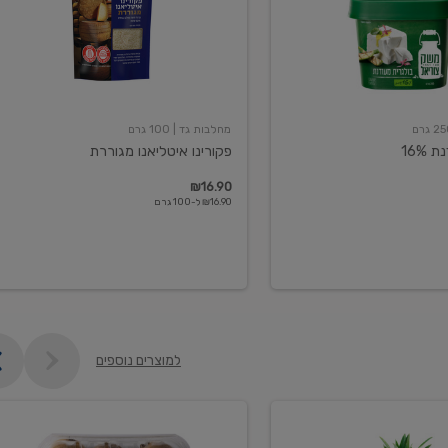
מחלבות גד
| 100 גרם
16%
פקורינו איטליאנו מגוררת
₪16.90
₪16.90 ל-100 גרם
למוצרים נוספים
קיווי
גידול