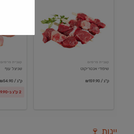
שיפודי
שניצל
אנטריקוט
עוף
קצביית פרימיום
קצביית פרימיום
שיפודי אנטריקוט
שניצל עוף
₪159.90 / ק"ג
₪54.90 / ק"ג
2 ק"ג ב-₪99.90
יינות 🍷