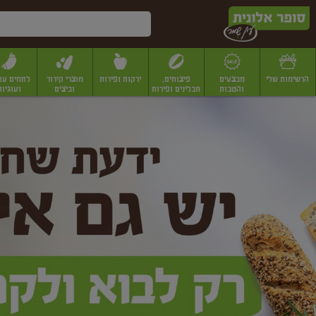
דלג לתוכן הראשי
דלג לתפריט התחתון
דלג לתפריט הקטגוריות
הרשימות שלי
מבצעים
פיצוחים,
ירקות ופירות
מוצרי קירור
לחמים עו
והטבות
תבלינים ופירות
וביצים
ועוגיות
ופר
יבשים
יצוחים, שקדים ואגוזים
פיצוחים במשקל
פיצוחים ארוזים
פירות יבשים
פירות
לונית
ין
מר
ף
בית