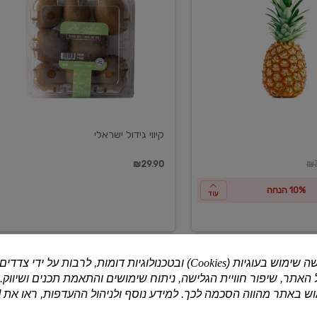
ישראלי
קיווי גידול ישראלי
ון
₪29.90
₪3
10% הנחה
עוד
ה שימוש בעוגיות (
Cookies
) ובטכנולוגיות דומות, לרבות על ידי צדדים
האתר, שיפור חוויית הגלישה, ניתוח שימושים והתאמת תכנים ושיווק.
למוצרים נוספים
 באתר מהווה הסכמה לכך. למידע נוסף ולניהול ההעדפות, ראו את [