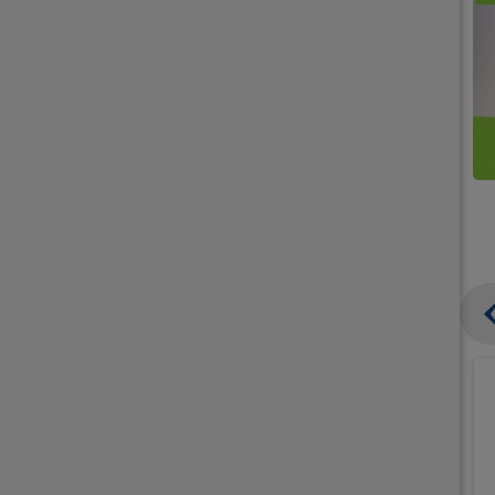
קנו
קנו
ממוצרי
2
תחליפי
יח'
חלב
אורז