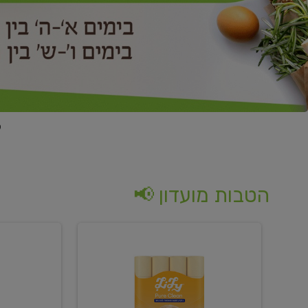
הטבות מועדון 📢
קנו
קנו
נייר
2
טואלט
יח'
בגוון
ממוצרי