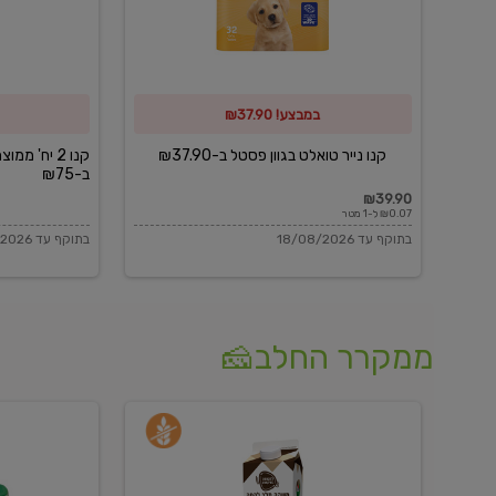
פסטל
כביסה
ב-₪37.90
וגיהוץ
של
במבצע! ₪37.90
כביסכל
ב-₪75
קנו נייר טואלט בגוון פסטל ב-₪37.90
קנו 2 יח' מ
ב-₪75
₪39.90
₪0.07 ל-1 מטר
בתוקף עד 18/08/2026
בתוקף עד 18/08/2026
ממקרר החלב🧀
משקה
בולגרית
חלב
מעודנת
בטעם
16%
וניל