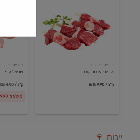
שיפודי
שניצל
אנטריקוט
עוף
קצביית פרימיום
קצביית פרימיום
שיפודי אנטריקוט
שניצל עוף
₪159.90 / ק"ג
₪54.90 / ק"ג
2 ק"ג ב-₪99.90
יינות 🍷