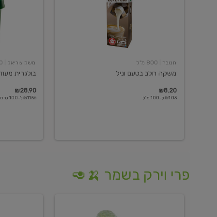
תנובה
| 800 מ"ל
משק צוריאל
| 250 גרם
משקה חלב בטעם וניל
בולגרית מעודנת 
₪28.90
₪8.20
₪1.03 ל-100 מ"ל
₪11.56 ל-100 גרם
פרי וירק בשמר 🍌🥑
מלפפון
אננס