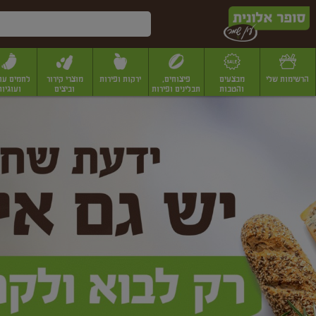
דלג לתוכן הראשי
דלג לתפריט התחתון
דלג לתפריט הקטגוריות
הרשימות שלי
מבצעים
פיצוחים,
ירקות ופירות
מוצרי קירור
לחמים עו
והטבות
תבלינים ופירות
וביצים
ועוגיות
ופר
יבשים
יצוחים, שקדים ואגוזים
פיצוחים במשקל
פיצוחים ארוזים
פירות יבשים
פירות
לונית
ין
מר
ף
בית