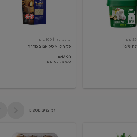
מחלבות גד
| 100 גרם
16%
פקורינו איטליאנו מגוררת
₪16.90
₪16.90 ל-100 גרם
למוצרים נוספים
קיווי
גידול