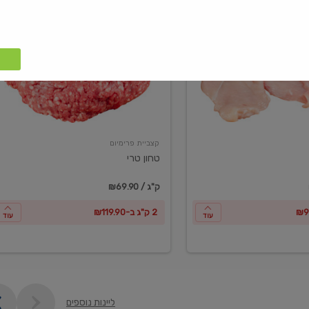
טחון
טרי
קצביית פרימיום
טחון טרי
₪69.90 / ק"ג
2 ק"ג ב-₪119.90
עוד
עוד
ליינות נוספים