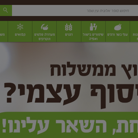
גות
עוף בשר ודגים
שימורים בישול
דגנים
מעדניה סלטים
קפואים
משק
ואפיה
ונקניקים
 יבשים ארוזים
פירות יבשים במשקל
תבלינים
תבלינים במשקל
תבלינים ארוז