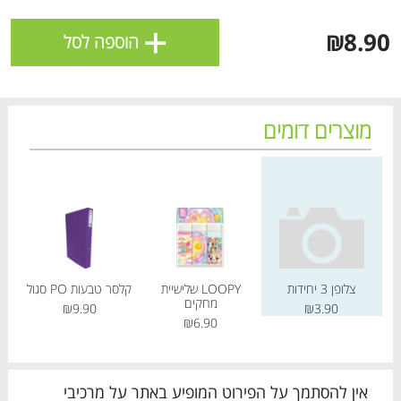
ולניהול ההעדפות, ראו את [
מדיניות הפרטיות
].
+
₪8.90
הוספה לסל
אישור
מוצרים דומים
מחיר מחירון
מחיר מחירון
מחיר
צלופן 3 יחידות
LOOPY שלישיית
קלסר טבעות PO סגול
מחקים
₪9.90
₪3.90
הטבות מועדון 📢
לכל המבצעים
₪6.90
מו
מו
מו
מו
מו
מו
מו
מו
מו
מו
מו
מו
מו
מו
מו
מו
מו
מו
מו
מו
כל המוצרים
בית
מבצעים
הרשימות שלי
עגלה
אין להסתמך על הפירוט המופיע באתר על מרכיבי