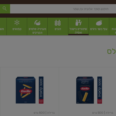
גות
עוף בשר ודגים
שימורים בישול
דגנים
מעדניה סלטים
קפואים
משק
ואפיה
ונקניקים
 יבשים ארוזים
פירות יבשים במשקל
תבלינים
תבלינים במשקל
תבלינים ארוז
לס
פסטה
פסטה
טורטיליוני
פנה
ריגטה
ברילה
| 500 גרם
ברילה
| 500 גרם