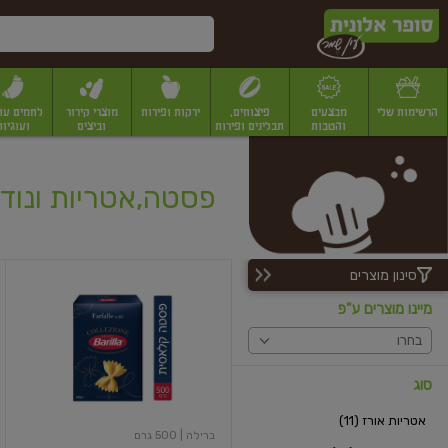
דלג לתוכן הראשי
דלג לתפריט התחתון
דלג לתפריט הקטגוריות
הרשימות שלי
מבצעים
פיצוחים,
ירקות ופירות
מוצרי קירור
לחמים עו
והטבות
תבלינים ופירות
וביצים
ועוגיות
יבשים
יצוחים, שקדים ואגוזים
פיצוחים במשקל
פיצוחים ארוזים
פירות יבשים
פירות
פסטה,אטריות ונוד
סינון מוצרים
פסטה
פרפלה
מיינו מוצרים ע"פ
בחרו
סוג
אטריות אורז (11)
ברילה
| 500 גרם