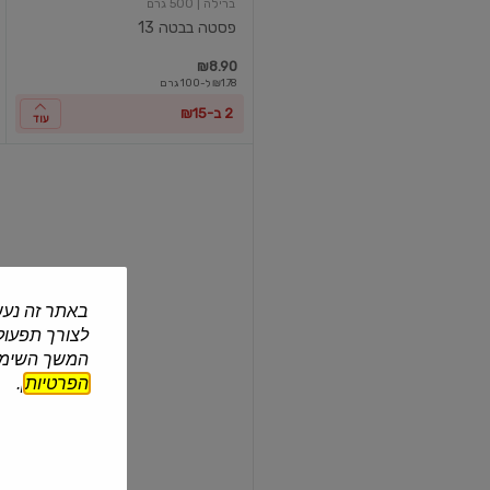
ברילה
| 500 גרם
פסטה בבטה 13
₪8.90
₪1.78 ל-100 גרם
2 ב-₪15
עוד
פסטה
פנה
ריגטה
מס'
66
באתר זה נעש
לצורך תפעול 
רומו‎
| 500 גרם
המשך השימוש
פסטה פנה ריגטה מס' 66
הפרטיות
].
₪9.90
₪1.98 ל-100 גרם
2 ב-₪15
עוד