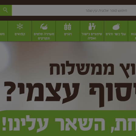
גות
עוף בשר ודגים
שימורים בישול
דגנים
מעדניה סלטים
קפואים
משק
ואפיה
ונקניקים
 יבשים ארוזים
פירות יבשים במשקל
תבלינים
תבלינים במשקל
תבלינים ארוז