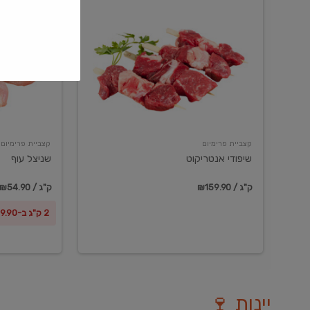
שיפודי
שניצל
אנטריקוט
עוף
קצביית פרימיום
קצביית פרימיום
שיפודי אנטריקוט
שניצל עוף
₪159.90 / ק"ג
₪54.90 / ק"ג
2 ק"ג ב-₪99.90
יינות 🍷