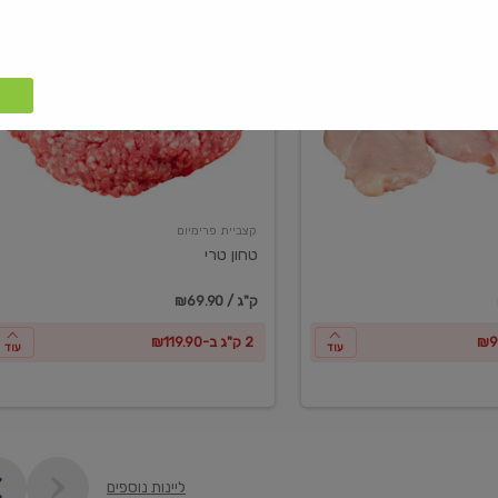
טחון
טרי
קצביית פרימיום
טחון טרי
₪69.90 / ק"ג
2 ק"ג ב-₪119.90
עוד
עוד
ליינות נוספים