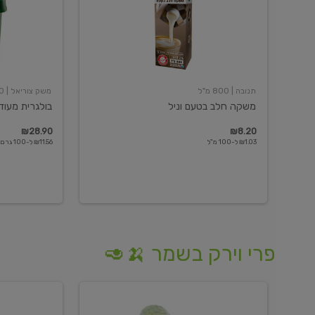
תנובה
| 800 מ"ל
משק צוריאל
| 250 גרם
משקה חלב בטעם וניל
בולגרית מעודנת 
₪28.90
₪8.20
₪1.03 ל-100 מ"ל
₪11.56 ל-100 גרם
פרי וירק בשמר 🍌🥑
מלפפון
אננס