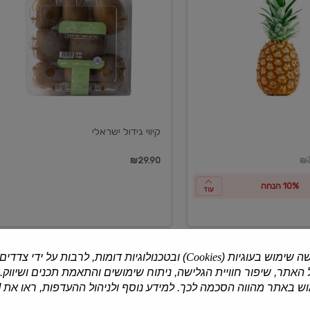
ישראלי
קיווי גידול ישראלי
ון
₪29.90
₪3
10% הנחה
עוד
ה שימוש בעוגיות (
Cookies
) ובטכנולוגיות דומות, לרבות על ידי צדדים
האתר, שיפור חוויית הגלישה, ניתוח שימושים והתאמת תכנים ושיווק.
למוצרים נוספים
 באתר מהווה הסכמה לכך. למידע נוסף ולניהול ההעדפות, ראו את [