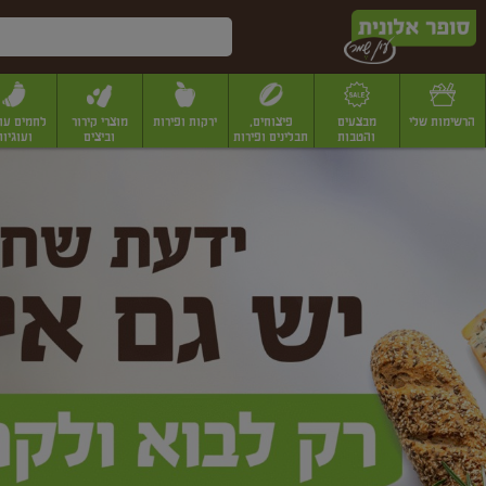
דלג לתוכן הראשי
דלג לתפריט התחתון
דלג לתפריט הקטגוריות
הרשימות שלי
מבצעים
פיצוחים,
ירקות ופירות
מוצרי קירור
לחמים עו
והטבות
תבלינים ופירות
וביצים
ועוגיות
ופר
יבשים
יצוחים, שקדים ואגוזים
פיצוחים במשקל
פיצוחים ארוזים
פירות יבשים
פירות
לונית
ין
מר
ף
בית