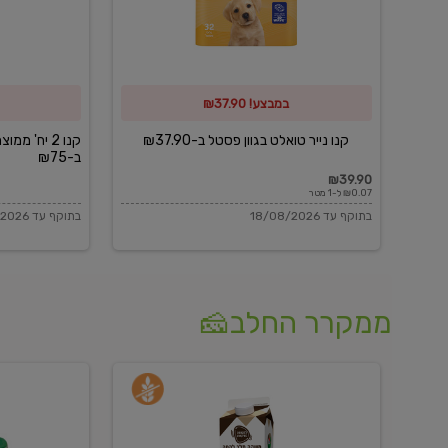
פסטל
כביסה
ב-₪37.90
וגיהוץ
של
במבצע! ₪37.90
כביסכל
ב-₪75
קנו נייר טואלט בגוון פסטל ב-₪37.90
קנו 2 יח' מ
ב-₪75
₪39.90
₪0.07 ל-1 מטר
בתוקף עד 18/08/2026
בתוקף עד 18/08/2026
ממקרר החלב🧀
משקה
בולגרית
חלב
מעודנת
בטעם
16%
וניל