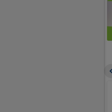
קנו
קנו
ממוצרי
2
תחליפי
יח'
חלב
אורז