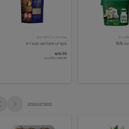
מחלבות גד
| 100 גרם
16%
פקורינו איטליאנו מגוררת
₪16.90
₪16.90 ל-100 גרם
למוצרים נוספים
קיווי
גידול