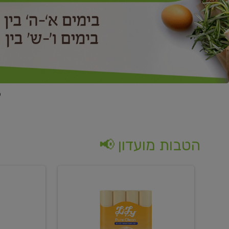
הטבות מועדון 📢
קנו
קנו
נייר
2
טואלט
יח'
בגוון
ממוצרי