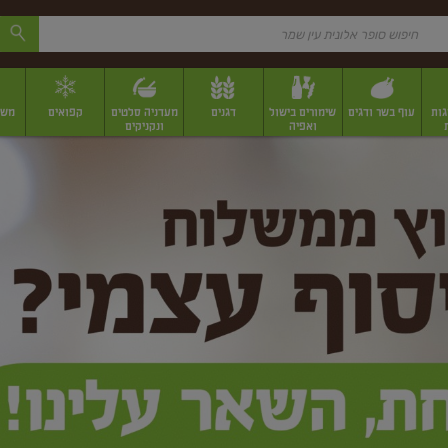
גות
עוף בשר ודגים
שימורים בישול
דגנים
מעדניה סלטים
קפואים
משק
ואפיה
ונקניקים
 יבשים ארוזים
פירות יבשים במשקל
תבלינים
תבלינים במשקל
תבלינים ארוז