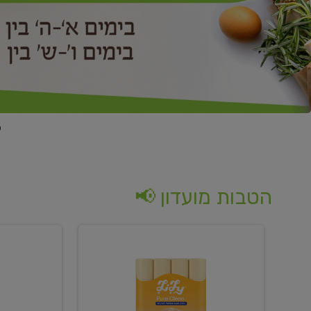
הטבות מועדון 📢
קנו
קנו
נייר
2
טואלט
יח'
בגוון
ממוצרי