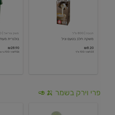
תנובה
| 800 מ"ל
משק צוריאל
| 250 גרם
משקה חלב בטעם וניל
בולגרית מעודנת 
₪28.90
₪8.20
₪1.03 ל-100 מ"ל
₪11.56 ל-100 גרם
פרי וירק בשמר 🍌🥑
מלפפון
אננס