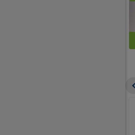
קנו
קנו
ממוצרי
2
תחליפי
יח'
חלב
אורז