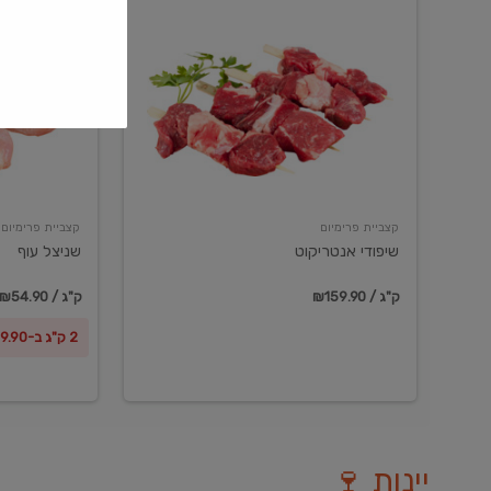
שיפודי
שניצל
אנטריקוט
עוף
קצביית פרימיום
קצביית פרימיום
שיפודי אנטריקוט
שניצל עוף
₪159.90 / ק"ג
₪54.90 / ק"ג
2 ק"ג ב-₪99.90
יינות 🍷