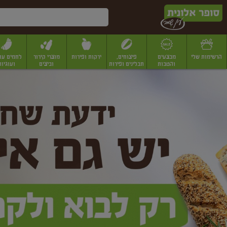
דלג לתוכן הראשי
דלג לתפריט התחתון
דלג לתפריט הקטגוריות
הרשימות שלי
מבצעים
פיצוחים,
ירקות ופירות
מוצרי קירור
לחמים עו
והטבות
תבלינים ופירות
וביצים
ועוגיות
ופר
יבשים
יצוחים, שקדים ואגוזים
פיצוחים במשקל
פיצוחים ארוזים
פירות יבשים
פירות
לונית
ין
מר
ף
בית