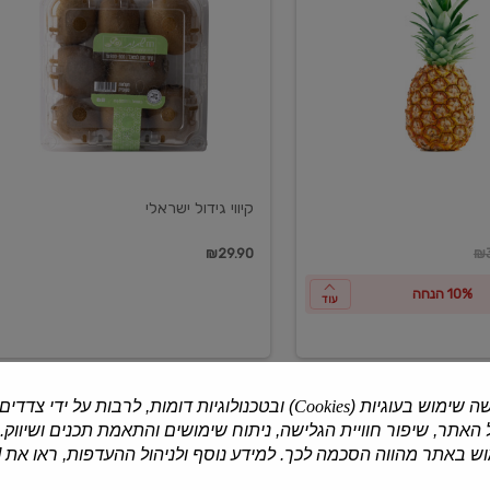
ישראלי
קיווי גידול ישראלי
ון
₪29.90
₪3
10% הנחה
עוד
ה שימוש בעוגיות (
Cookies
) ובטכנולוגיות דומות, לרבות על ידי צדדים
האתר, שיפור חוויית הגלישה, ניתוח שימושים והתאמת תכנים ושיווק.
למוצרים נוספים
 באתר מהווה הסכמה לכך. למידע נוסף ולניהול ההעדפות, ראו את [