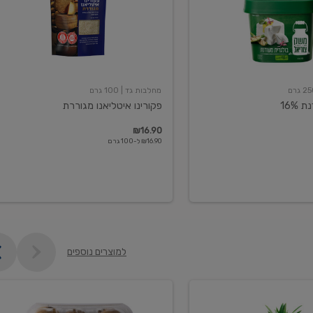
מחלבות גד
| 100 גרם
16%
פקורינו איטליאנו מגוררת
₪16.90
₪16.90 ל-100 גרם
למוצרים נוספים
קיווי
גידול