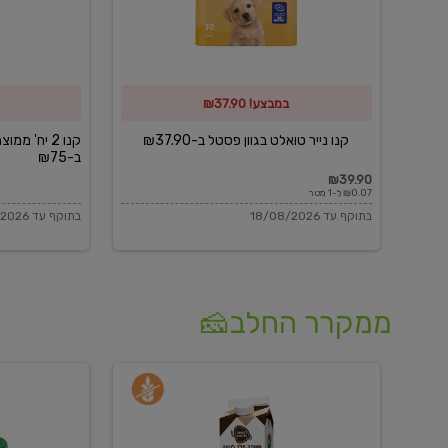
פסטל
כביסה
ב-₪37.90
וגיהוץ
של
במבצע! ₪37.90
כביסכל
ב-₪75
קנו נייר טואלט בגוון פסטל ב-₪37.90
קנו 2 יח' מ
ב-₪75
₪39.90
₪0.07 ל-1 מטר
בתוקף עד 18/08/2026
בתוקף עד 18/08/2026
ממקרר החלב🧀
משקה
בולגרית
חלב
מעודנת
בטעם
16%
וניל