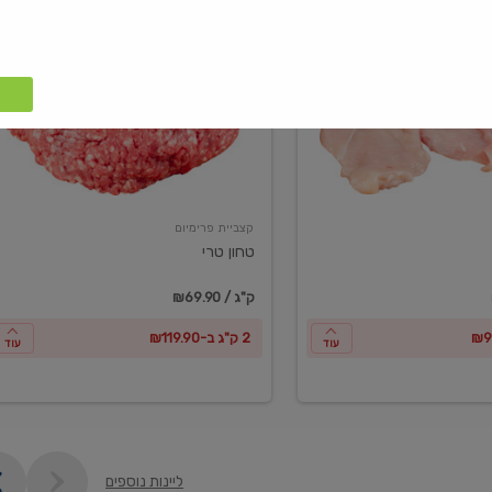
טחון
טרי
קצביית פרימיום
טחון טרי
₪69.90 / ק"ג
2 ק"ג ב-₪119.90
עוד
עוד
ליינות נוספים