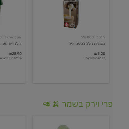
תנובה
| 800 מ"ל
משק צוריאל
| 250 גרם
משקה חלב בטעם וניל
בולגרית מעודנת 
₪28.90
₪8.20
₪1.03 ל-100 מ"ל
₪11.56 ל-100 גרם
פרי וירק בשמר 🍌🥑
מלפפון
אננס