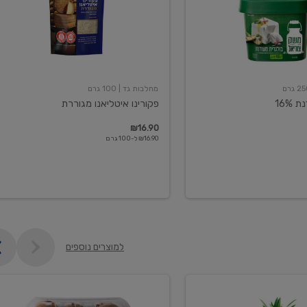
מחלבות גד
| 100 גרם
16%
פקורינו איטליאנו מגוררת
₪16.90
₪16.90 ל-100 גרם
למוצרים נוספים
קיווי
גידול