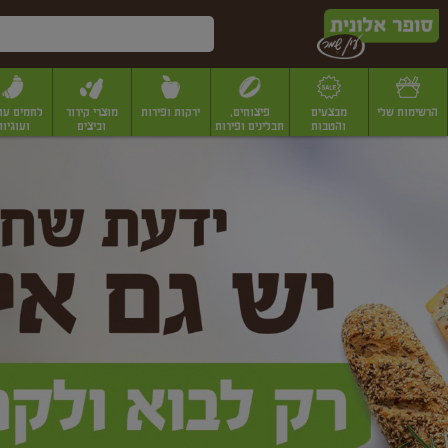
דלג לתוכן הראשי
דלג לתפריט התחתון
דלג לתפריט הקטגוריות
הרשימות שלי
מבצעים
פיצוחים,
ירקות ופירות
מוצרי קירור
לחמים עו
והטבות
תבלינים ופירות
וביצים
ועוגיות
ופר
יבשים
יצוחים, שקדים ואגוזים
פיצוחים במשקל
פיצוחים ארוזים
פירות יבשים
פירות
לונית
ין
מר
ף
בית