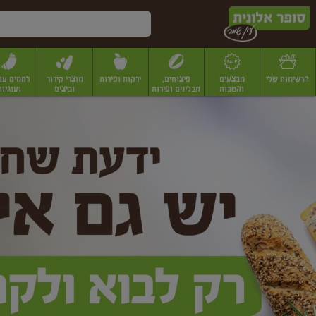
דלג לתוכן הראשי
דלג לתפריט התחתון
דלג לתפריט הקטגוריות
הרשימות שלי
מבצעים
פיצוחים,
ירקות ופירות
מוצרי קירור
לחמים עו
והטבות
תבלינים ופירות
וביצים
ועוגיות
ופר
יבשים
יצוחים, שקדים ואגוזים
פיצוחים במשקל
פיצוחים ארוזים
פירות יבשים
פירות
לונית
ין
מר
ף
בית