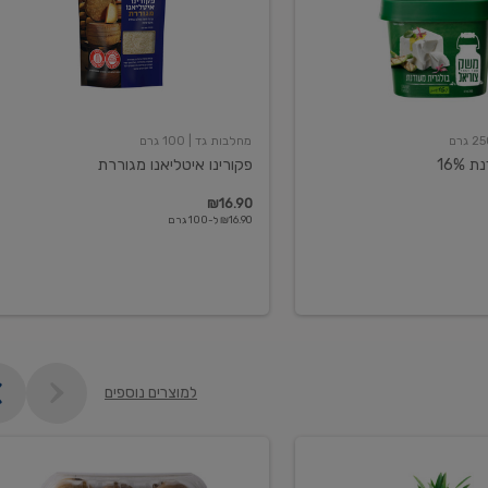
מחלבות גד
| 100 גרם
16%
פקורינו איטליאנו מגוררת
₪16.90
₪16.90 ל-100 גרם
למוצרים נוספים
קיווי
גידול