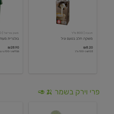
תנובה
| 800 מ"ל
משק צוריאל
| 250 גרם
משקה חלב בטעם וניל
בולגרית מעודנת 
₪28.90
₪8.20
₪1.03 ל-100 מ"ל
₪11.56 ל-100 גרם
פרי וירק בשמר 🍌🥑
מלפפון
אננס