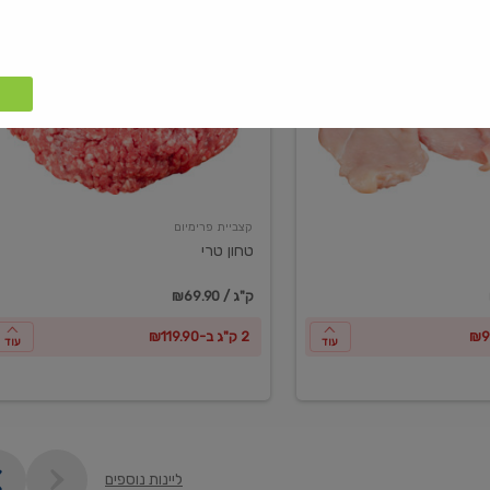
טחון
טרי
קצביית פרימיום
טחון טרי
₪69.90 / ק"ג
2 ק"ג ב-₪119.90
עוד
עוד
ליינות נוספים