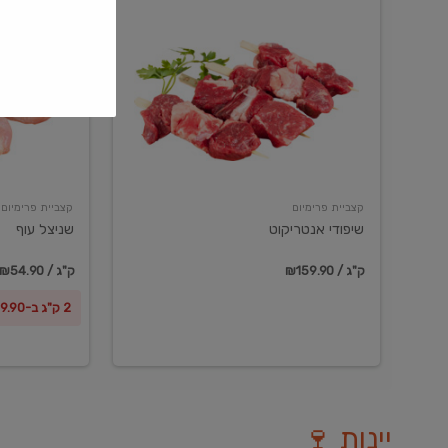
שיפודי
שניצל
אנטריקוט
עוף
קצביית פרימיום
קצביית פרימיום
שיפודי אנטריקוט
שניצל עוף
₪159.90 / ק"ג
₪54.90 / ק"ג
2 ק"ג ב-₪99.90
יינות 🍷