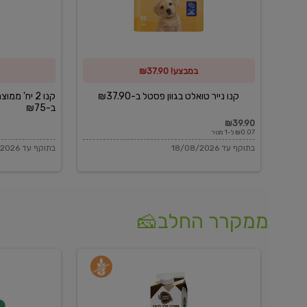
פסטל
כביסה
ב-₪37.90
וגיהוץ
של
במבצע! ₪37.90
כביסכל
ב-₪75
קנו נייר טואלט בגוון פסטל ב-₪37.90
קנו 2 יח' מ
ב-₪75
₪39.90
₪0.07 ל-1 מטר
בתוקף עד 18/08/2026
בתוקף עד 18/08/2026
ממקרר החלב🧀
משקה
בולגרית
חלב
מעודנת
בטעם
16%
וניל