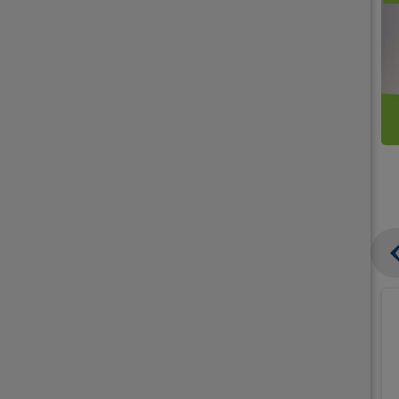
קנו
קנו
ממוצרי
2
תחליפי
יח'
חלב
אורז