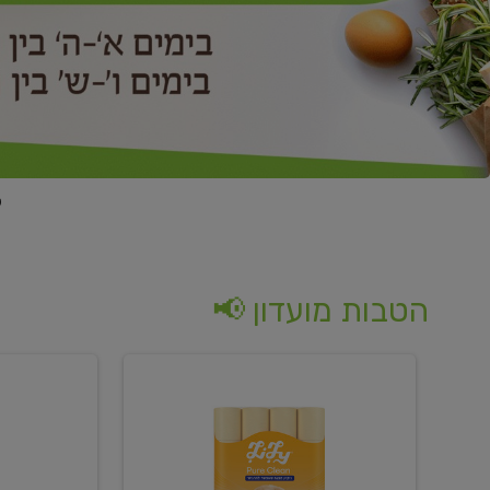
הטבות מועדון 📢
קנו
קנו
נייר
2
טואלט
יח'
בגוון
ממוצרי