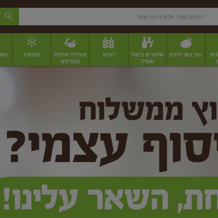
גות
עוף בשר ודגים
שימורים בישול
דגנים
מעדניה סלטים
קפואים
משק
ואפיה
ונקניקים
 יבשים ארוזים
פירות יבשים במשקל
תבלינים
תבלינים במשקל
תבלינים ארוז