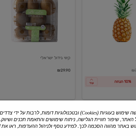
ישראלי
קיווי גידול ישראלי
ון
₪29.90
₪3
10% הנחה
עוד
ה שימוש בעוגיות (
Cookies
) ובטכנולוגיות דומות, לרבות על ידי צדדים
האתר, שיפור חוויית הגלישה, ניתוח שימושים והתאמת תכנים ושיווק.
למוצרים נוספים
 באתר מהווה הסכמה לכך. למידע נוסף ולניהול ההעדפות, ראו את [