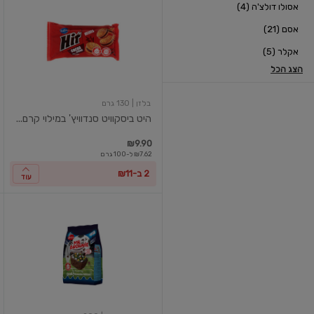
אסולו דולצ'ה (4)
ביסקוויט
סנדוויץ'
אסם (21)
במילוי
קרם
אקלר (5)
בטעם
שוקולד
הצג הכל
בלזן
| 130 גרם
היט ביסקוויט סנדוויץ' במילוי קרם...
₪9.90
₪7.62 ל-100 גרם
2 ב-₪11
עוד
בראוניז
עוגות
אישיות
בטעם
שוקולד
עם
שבבי
שוקולד
בלגי
מריר