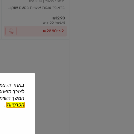
מיסטר בראוני
| 200 גרם
כדורגל
בראוניז עוגות אישיות בטעם שוקו...
₪12.90
₪6.45 ל-100 גרם
2 ב-₪22.90
עוד
עוגיות
ערגליות
שוקו
באתר זה נעש
לצורך תפעול 
אסם
| 300 גרם
המשך השימוש
עוגיות ערגליות שוקו
הפרטיות
].
₪13.90
₪4.63 ל-100 גרם
2 ב-₪25
עוד