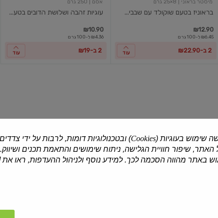
מיסטר בראוני
| 8×25 גרם
אסם
| 250 גרם
בראוניז בטעם שוקולד עם שבבי...
עוגיות זהבה ושלושת הדובים בטע...
₪10.90
₪12.90
₪6.45 ל-100 גרם
₪4.36 ל-100 גרם
2 ב-₪22.90
2 ב-₪19
עוד
עוד
עוגיות
עוגיות
גודיס
גודיס
טבעות
טבעות
שוקולד
שוקולד
חלב
לבן
ה שימוש בעוגיות (
Cookies
) ובטכנולוגיות דומות, לרבות על ידי צדדים
האתר, שיפור חוויית הגלישה, ניתוח שימושים והתאמת תכנים ושיווק.
מרבה
| 150 גרם
מרבה
| 150 גרם
 באתר מהווה הסכמה לכך. למידע נוסף ולניהול ההעדפות, ראו את [
עוגיות גודיס טבעות שוקולד חלב
עוגיות גודיס טבעות שוקולד לבן
₪9.90
₪9.90
₪6.60 ל-100 גרם
₪6.60 ל-100 גרם
2 ב-₪16
2 ב-₪16
עוד
עוד