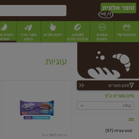
דלג לתוכן הראשי
דלג לתפריט התחתון
דלג לתפריט הקטגוריות
הרשימות שלי
מבצעים
פיצוחים,
ירקות ופירות
מוצרי קירור
לחמים עו
והטבות
תבלינים ופירות
וביצים
ועוגיות
יבשים
יצוחים, שקדים ואגוזים
פיצוחים במשקל
פיצוחים ארוזים
פירות יבשים
פירות
עוגיות
סינון מוצרים
סנסיישן
עוגיות
מיינו מוצרים ע"פ
שוקולד
צ'יפס
בחרו
במילוי
קרם
אוראו
סוג
וניל
מגוון עוגיות (57)
מילקה
| 156 גרם