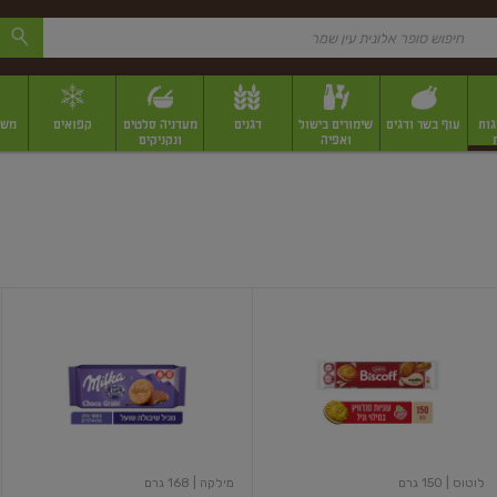
גות
עוף בשר ודגים
שימורים בישול
דגנים
מעדניה סלטים
קפואים
משק
ואפיה
ונקניקים
 יבשים ארוזים
פירות יבשים במשקל
תבלינים
תבלינים במשקל
תבלינים ארוז
עוגיות
גריינס
במילוי
עוגיות
קרם
שיבולת
וניל
שועל
לוטוס
מצופות
שוקולד
לוטוס
| 150 גרם
מילקה
| 168 גרם