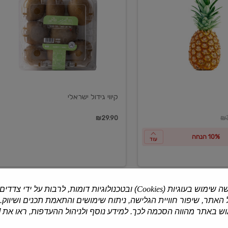
ישראלי
קיווי גידול ישראלי
ון
₪29.90
₪3
10% הנחה
עוד
ה שימוש בעוגיות (
Cookies
) ובטכנולוגיות דומות, לרבות על ידי צדדים
האתר, שיפור חוויית הגלישה, ניתוח שימושים והתאמת תכנים ושיווק.
למוצרים נוספים
 באתר מהווה הסכמה לכך. למידע נוסף ולניהול ההעדפות, ראו את [