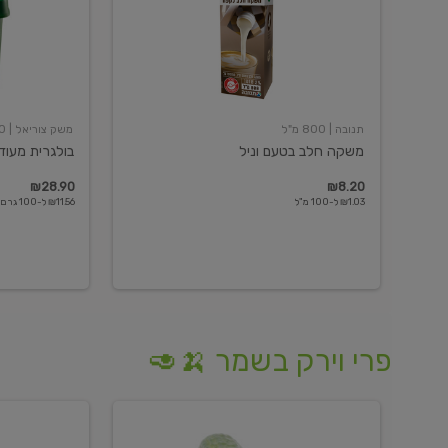
תנובה
| 800 מ"ל
משק צוריאל
| 250 גרם
משקה חלב בטעם וניל
בולגרית מעודנת 
₪28.90
₪8.20
₪1.03 ל-100 מ"ל
₪11.56 ל-100 גרם
פרי וירק בשמר 🍌🥑
מלפפון
אננס