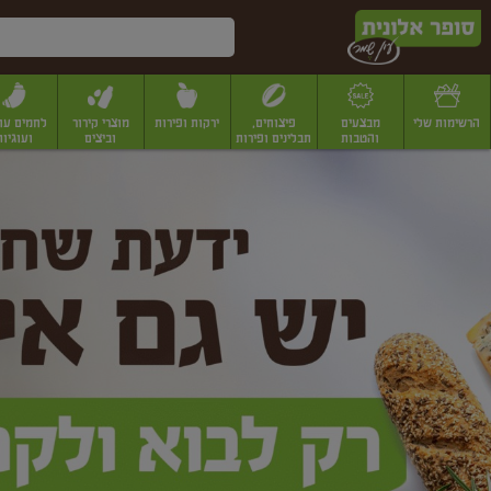
דלג לתוכן הראשי
דלג לתפריט התחתון
דלג לתפריט הקטגוריות
הרשימות שלי
מבצעים
פיצוחים,
ירקות ופירות
מוצרי קירור
לחמים עו
והטבות
תבלינים ופירות
וביצים
ועוגיות
ופר
יבשים
יצוחים, שקדים ואגוזים
פיצוחים במשקל
פיצוחים ארוזים
פירות יבשים
פירות
לונית
ין
מר
ף
בית