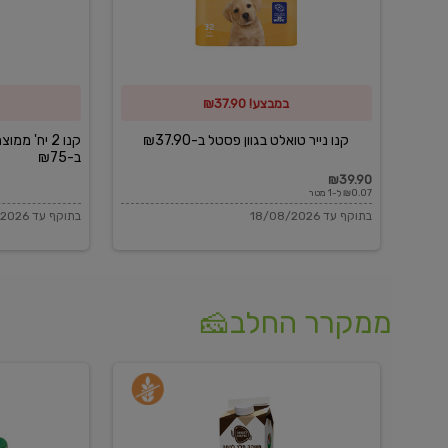
פסטל
כביסה
ב-₪37.90
וגיהוץ
של
במבצע! ₪37.90
כביסכל
ב-₪75
קנו נייר טואלט בגוון פסטל ב-₪37.90
קנו 2 יח' מ
ב-₪75
₪39.90
₪0.07 ל-1 מטר
בתוקף עד 18/08/2026
בתוקף עד 18/08/2026
ממקרר החלב🧀
משקה
בולגרית
חלב
מעודנת
בטעם
16%
וניל