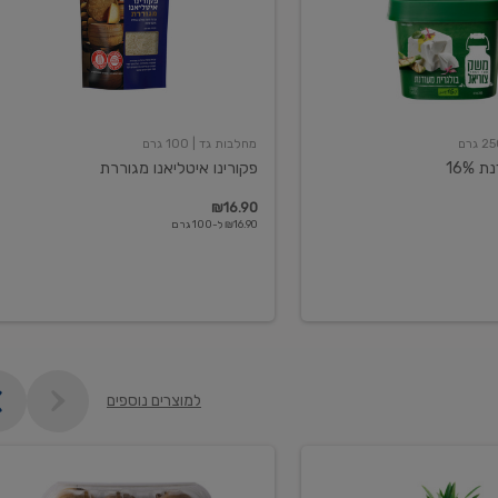
מחלבות גד
| 100 גרם
16%
פקורינו איטליאנו מגוררת
₪16.90
₪16.90 ל-100 גרם
למוצרים נוספים
קיווי
גידול