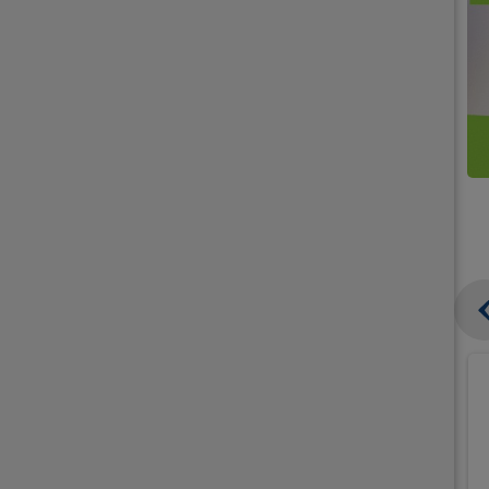
קנו
קנו
ממוצרי
2
תחליפי
יח'
חלב
אורז