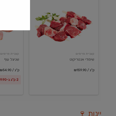
שיפודי
שניצל
אנטריקוט
עוף
קצביית פרימיום
קצביית פרימיום
שיפודי אנטריקוט
שניצל עוף
₪159.90 / ק"ג
₪54.90 / ק"ג
2 ק"ג ב-₪99.90
יינות 🍷