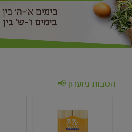
הטבות מועדון 📢
קנו
קנו
נייר
2
טואלט
יח'
בגוון
ממוצרי