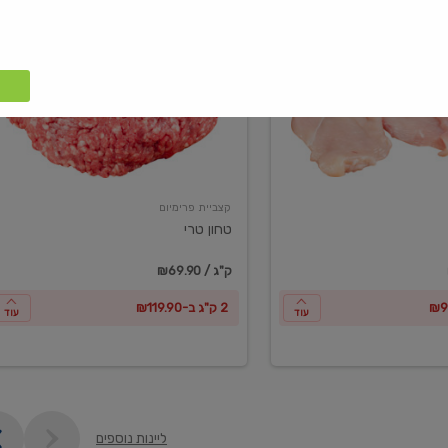
טחון
טרי
קצביית פרימיום
טחון טרי
₪69.90 / ק"ג
2 ק"ג ב-₪119.90
עוד
עוד
ליינות נוספים