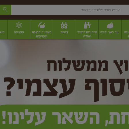
גות
עוף בשר ודגים
שימורים בישול
דגנים
מעדניה סלטים
קפואים
משק
ואפיה
ונקניקים
 יבשים ארוזים
פירות יבשים במשקל
תבלינים
תבלינים במשקל
תבלינים ארוז