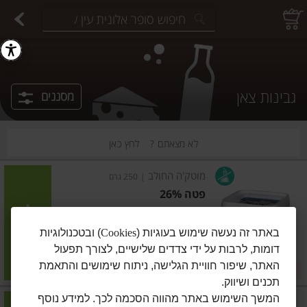
יצוחים במשקל
פיצוחים ארוזים
פירות יבשים ארוזים
פירות יבשים במשקל
תבלינים במשקל
תבלינים ארוזים
ירקות
עלים ועשבי תיבול
עלים ועשבי תיבול
estions.
גבינות צאן
מסננים
לא מצאתם ?
לחץ כאן
מוטק'ה החולב
|
250 גרם
פטה 26%
הוסיפו
באתר זה נעשה שימוש בעוגיות (
Cookies
) ובטכנולוגיות
דומות, לרבות על ידי צדדים שלישיים, לצורך תפעול
מחיר מחירון
₪31.90
האתר, שיפור חוויית הגלישה, ניתוח שימושים והתאמת
קנו 1 וקבלו 1 בהנחה
₪12.76 ל-100 גרם
תכנים ושיווק.
המשך השימוש באתר מהווה הסכמה לכך. למידע נוסף
מוטק'ה החולב
|
280 גרם