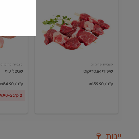
שיפודי
שניצל
אנטריקוט
עוף
קצביית פרימיום
קצביית פרימיום
שיפודי אנטריקוט
שניצל עוף
₪159.90 / ק"ג
₪54.90 / ק"ג
2 ק"ג ב-₪99.90
יינות 🍷