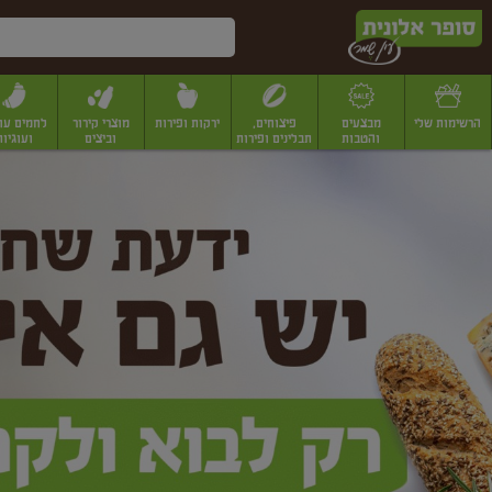
דלג לתוכן הראשי
דלג לתפריט התחתון
דלג לתפריט הקטגוריות
הרשימות שלי
מבצעים
פיצוחים,
ירקות ופירות
מוצרי קירור
לחמים עו
והטבות
תבלינים ופירות
וביצים
ועוגיות
ופר
יבשים
יצוחים, שקדים ואגוזים
פיצוחים במשקל
פיצוחים ארוזים
פירות יבשים
פירות
לונית
ין
מר
ף
בית