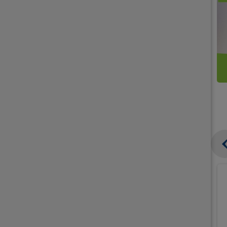
קנו
קנו
ממוצרי
2
תחליפי
יח'
חלב
אורז