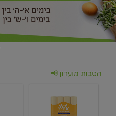
הטבות מועדון 📢
קנו
קנו
נייר
2
טואלט
יח'
בגוון
ממוצרי