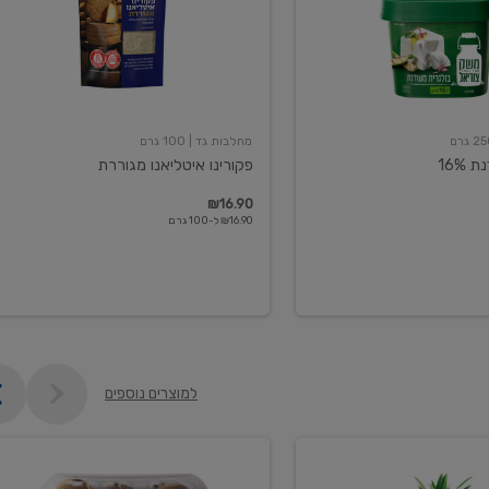
מחלבות גד
| 100 גרם
16%
פקורינו איטליאנו מגוררת
₪16.90
₪16.90 ל-100 גרם
למוצרים נוספים
קיווי
גידול