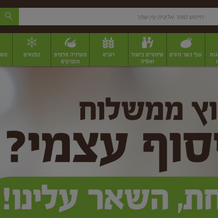
גות
עוף בשר ודגים
שימורים בישול
דגנים
מעדניה סלטים
קפואים
משק
ואפיה
ונקניקים
 יבשים ארוזים
פירות יבשים במשקל
תבלינים
תבלינים במשקל
תבלינים ארוז