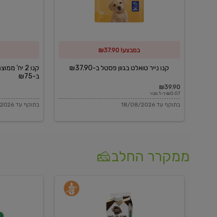
פסטל
כביסה
ב-₪37.90
וגיהוץ
של
במבצע! ₪37.90
כביסכל
ב-₪75
קנו נייר טואלט בגוון פסטל ב-₪37.90
קנו 2 יח' מ
ב-₪75
₪39.90
₪0.07 ל-1 מטר
בתוקף עד 18/08/2026
בתוקף עד 18/08/2026
ממקרר החלב🧀
משקה
בולגרית
חלב
מעודנת
בטעם
16%
וניל