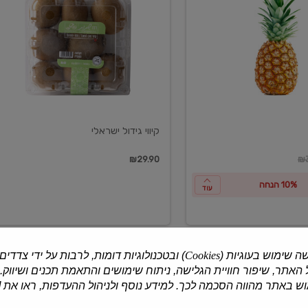
ישראלי
קיווי גידול ישראלי
ון
₪29.90
₪3
10% הנחה
עוד
ה שימוש בעוגיות (
Cookies
) ובטכנולוגיות דומות, לרבות על ידי צדדים
האתר, שיפור חוויית הגלישה, ניתוח שימושים והתאמת תכנים ושיווק.
למוצרים נוספים
 באתר מהווה הסכמה לכך. למידע נוסף ולניהול ההעדפות, ראו את [