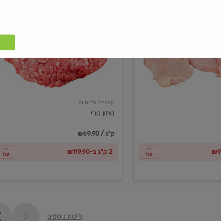
טחון
טרי
קצביית פרימיום
טחון טרי
₪69.90 / ק"ג
2 ק"ג ב-₪119.90
עוד
עוד
ליינות נוספים