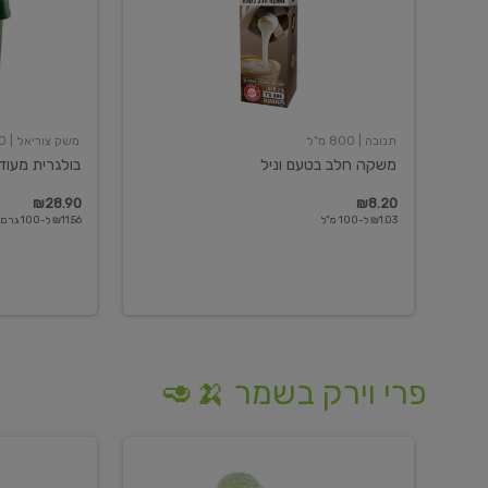
תנובה
| 800 מ"ל
משק צוריאל
| 250 גרם
משקה חלב בטעם וניל
בולגרית מעודנת 
₪28.90
₪8.20
₪1.03 ל-100 מ"ל
₪11.56 ל-100 גרם
פרי וירק בשמר 🍌🥑
מלפפון
אננס