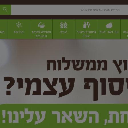
גות
עוף בשר ודגים
שימורים בישול
דגנים
מעדניה סלטים
קפואים
משק
ואפיה
ונקניקים
 יבשים ארוזים
פירות יבשים במשקל
תבלינים
תבלינים במשקל
תבלינים ארוז