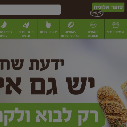
דלג לתוכן הראשי
דלג לתפריט התחתון
דלג לתפריט הקטגוריות
הרשימות שלי
מבצעים
פיצוחים,
ירקות ופירות
מוצרי קירור
לחמים עו
והטבות
תבלינים ופירות
וביצים
ועוגיות
ופר
יבשים
יצוחים, שקדים ואגוזים
פיצוחים במשקל
פיצוחים ארוזים
פירות יבשים
פירות
לונית
ין
מר
ף
בית