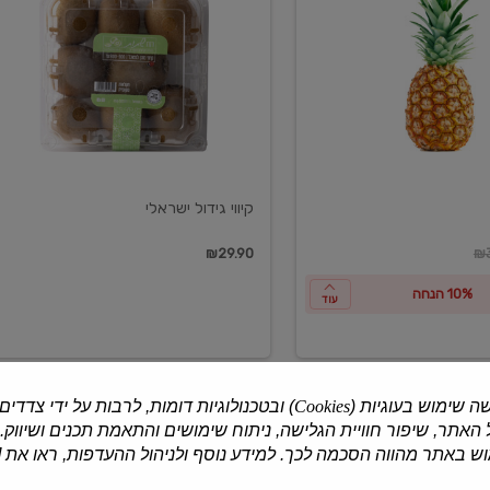
ישראלי
קיווי גידול ישראלי
ון
₪29.90
₪3
10% הנחה
עוד
ה שימוש בעוגיות (
Cookies
) ובטכנולוגיות דומות, לרבות על ידי צדדים
האתר, שיפור חוויית הגלישה, ניתוח שימושים והתאמת תכנים ושיווק.
למוצרים נוספים
 באתר מהווה הסכמה לכך. למידע נוסף ולניהול ההעדפות, ראו את [