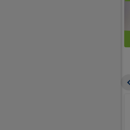
קנו
קנו
ממוצרי
2
תחליפי
יח'
חלב
אורז