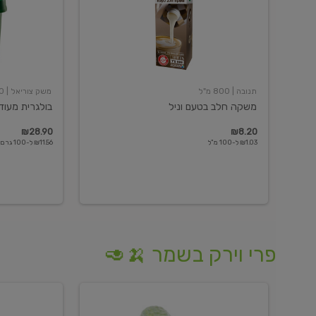
תנובה
| 800 מ"ל
משק צוריאל
| 250 גרם
משקה חלב בטעם וניל
בולגרית מעודנת 
₪28.90
₪8.20
₪1.03 ל-100 מ"ל
₪11.56 ל-100 גרם
פרי וירק בשמר 🍌🥑
מלפפון
אננס