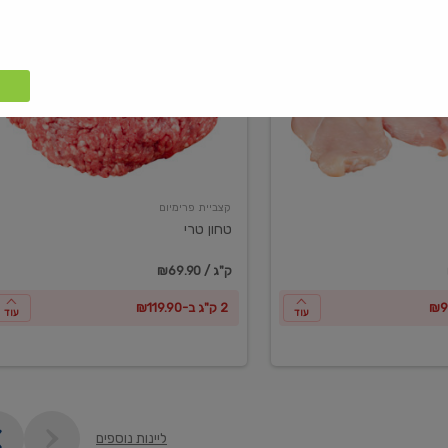
טחון
טרי
קצביית פרימיום
טחון טרי
₪69.90 / ק"ג
2 ק"ג ב-₪119.90
עוד
עוד
ליינות נוספים