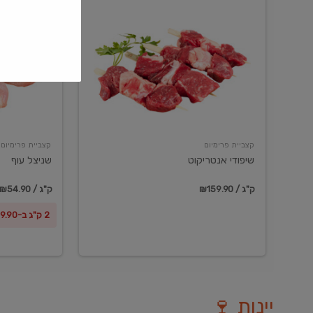
שיפודי
שניצל
אנטריקוט
עוף
קצביית פרימיום
קצביית פרימיום
שיפודי אנטריקוט
שניצל עוף
₪159.90 / ק"ג
₪54.90 / ק"ג
2 ק"ג ב-₪99.90
יינות 🍷