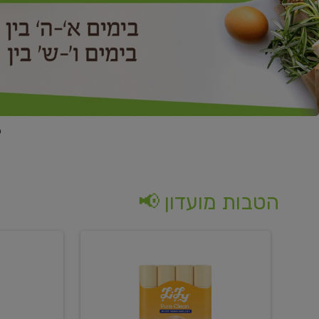
הטבות מועדון 📢
קנו
קנו
נייר
2
טואלט
יח'
בגוון
ממוצרי