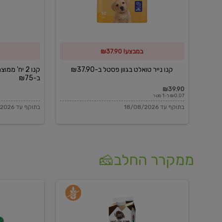
פסטל
כביסה
ב-₪37.90
וגיהוץ
של
במבצע! ₪37.90
כביסכל
ב-₪75
קנו נייר טואלט בגוון פסטל ב-₪37.90
קנו 2 יח' מ
ב-₪75
₪39.90
₪0.07 ל-1 מטר
בתוקף עד 18/08/2026
בתוקף עד 18/08/2026
ממקרר החלב🧀
משקה
בולגרית
חלב
מעודנת
בטעם
16%
וניל