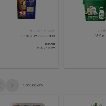
מחלבות גד
| 100 גרם
16%
פקורינו איטליאנו מגוררת
₪16.90
₪16.90 ל-100 גרם
למוצרים נוספים
קיווי
גידול