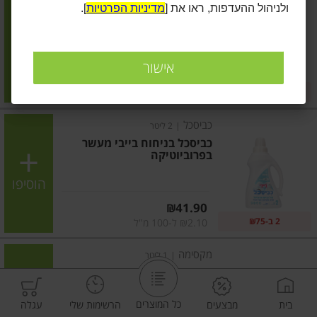
ולניהול ההעדפות, ראו את [
מדיניות הפרטיות
].
כביסכל בניחוח רוז
הוסיפו
אישור
מחיר מחירון
₪41.90
2 ב-₪75
₪2.10 ל-100 מ"ל
כביסכל
|
2 ליטר
כביסכל בניחוח בייבי מעשר
בפרוביוטיקה
הוסיפו
מחיר מחירון
₪41.90
2 ב-₪75
₪2.10 ל-100 מ"ל
מקסימה
|
1 ליטר
מרכך כביסה מרוכז אולטרא פרש
כל המוצרים
בית
מבצעים
הרשימות שלי
עגלה
הוסיפו