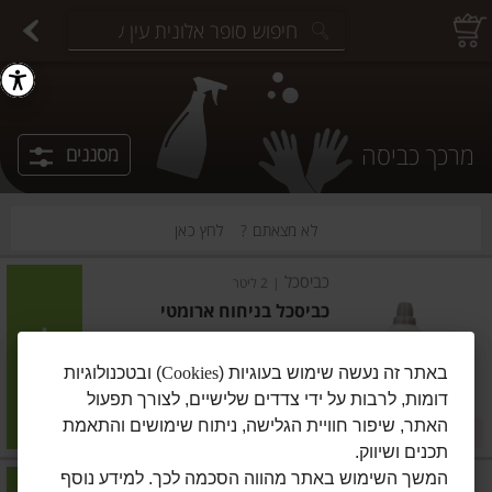
יצוחים במשקל
פיצוחים ארוזים
פירות יבשים ארוזים
פירות יבשים במשקל
תבלינים במשקל
תבלינים ארוזים
ירקות
עלים ועשבי תיבול
עלים ועשבי תיבול
estions.
מרכך כביסה
מסננים
לא מצאתם ?
לחץ כאן
כביסכל
|
2 ליטר
כביסכל בניחוח ארומטי
הוסיפו
באתר זה נעשה שימוש בעוגיות (
Cookies
) ובטכנולוגיות
דומות, לרבות על ידי צדדים שלישיים, לצורך תפעול
מחיר מחירון
₪41.90
האתר, שיפור חוויית הגלישה, ניתוח שימושים והתאמת
2 ב-₪75
₪2.10 ל-100 מ"ל
תכנים ושיווק.
המשך השימוש באתר מהווה הסכמה לכך. למידע נוסף
כביסכל
|
2 ליטר