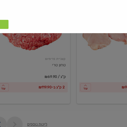
טחון
טרי
קצביית פרימיום
טחון טרי
₪69.90 / ק"ג
2 ק"ג ב-₪119.90
עוד
עוד
ליינות נוספים