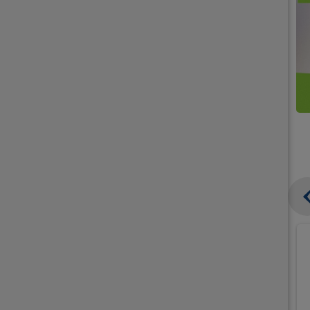
קנו
קנו
ממוצרי
2
תחליפי
יח'
חלב
אורז