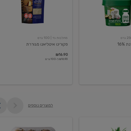
מחלבות גד
| 100 גרם
16%
פקורינו איטליאנו מגוררת
₪16.90
₪16.90 ל-100 גרם
למוצרים נוספים
קיווי
גידול