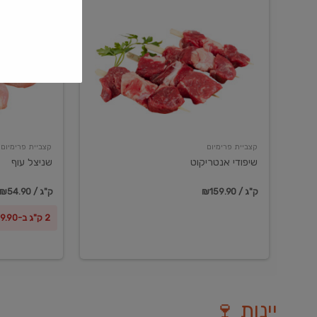
שיפודי
שניצל
אנטריקוט
עוף
קצביית פרימיום
קצביית פרימיום
שיפודי אנטריקוט
שניצל עוף
₪159.90 / ק"ג
₪54.90 / ק"ג
2 ק"ג ב-₪99.90
יינות 🍷