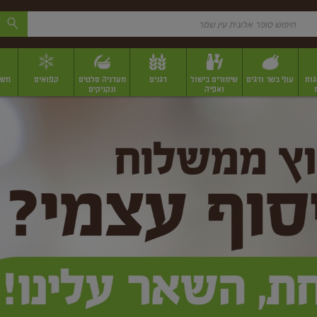
גות
עוף בשר ודגים
שימורים בישול
דגנים
מעדניה סלטים
קפואים
משק
ואפיה
ונקניקים
 יבשים ארוזים
פירות יבשים במשקל
תבלינים
תבלינים במשקל
תבלינים ארוז