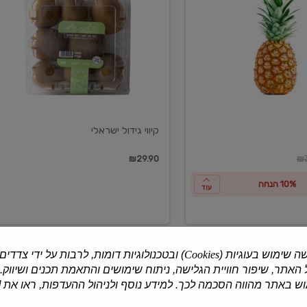
ישראלי
קיווי גידול ישראלי
ון
₪29.90
₪3
10% הנחה
עוד
ה שימוש בעוגיות (
Cookies
) ובטכנולוגיות דומות, לרבות על ידי צדדים
האתר, שיפור חוויית הגלישה, ניתוח שימושים והתאמת תכנים ושיווק.
למוצרים נוספים
 באתר מהווה הסכמה לכך. למידע נוסף ולניהול ההעדפות, ראו את [