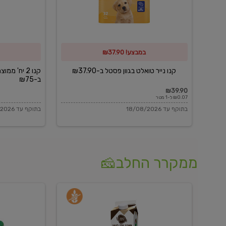
פסטל
כביסה
ב-₪37.90
וגיהוץ
של
במבצע! ₪37.90
כביסכל
ב-₪75
קנו נייר טואלט בגוון פסטל ב-₪37.90
קנו 2 יח' מ
ב-₪75
₪39.90
₪0.07 ל-1 מטר
בתוקף עד 18/08/2026
בתוקף עד 18/08/2026
ממקרר החלב🧀
משקה
בולגרית
חלב
מעודנת
בטעם
16%
וניל