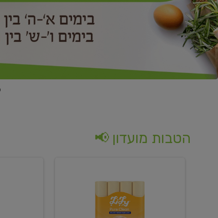
הטבות מועדון 📢
קנו
קנו
נייר
2
טואלט
יח'
בגוון
ממוצרי