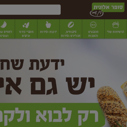
דלג לתוכן הראשי
דלג לתפריט התחתון
דלג לתפריט הקטגוריות
הרשימות שלי
מבצעים
פיצוחים,
ירקות ופירות
מוצרי קירור
לחמים עו
והטבות
תבלינים ופירות
וביצים
ועוגיות
ופר
יבשים
יצוחים, שקדים ואגוזים
פיצוחים במשקל
פיצוחים ארוזים
פירות יבשים
פירות
לונית
ין
מר
ף
בית