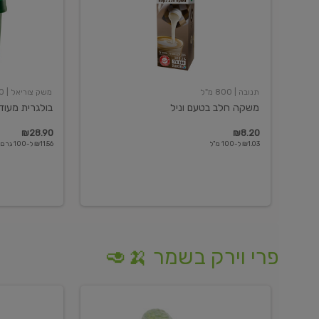
תנובה
| 800 מ"ל
משק צוריאל
| 250 גרם
משקה חלב בטעם וניל
בולגרית מעודנת 
₪28.90
₪8.20
₪1.03 ל-100 מ"ל
₪11.56 ל-100 גרם
פרי וירק בשמר 🍌🥑
מלפפון
אננס