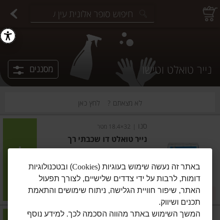
יצוחים במשקל
פיצוחים ארוזים
פירות יבשים ארוזים
פירות יבשים במשקל
תבלינים במשקל
תבלינים ארוזים
ירקות
עלים ועשבי תיבול
עלים ועשבי תיבול
estions.
נייר טואלט וטישו
מסננים
לא מצאתם ?
לחץ כאן
סנו
|
32×18.4 מטר
נייר טואלט דו שכבתי רך
הוסיפו
באתר זה נעשה שימוש בעוגיות (
Cookies
) ובטכנולוגיות
דומות, לרבות על ידי צדדים שלישיים, לצורך תפעול
מחיר מבצע
₪34.90
₪31.90
האתר, שיפור חוויית הגלישה, ניתוח שימושים והתאמת
במבצע! ₪31.90
₪0.06 ל-1 מטר
תכנים ושיווק.
המשך השימוש באתר מהווה הסכמה לכך. למידע נוסף
לילי
|
32×18.37 מטר