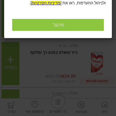
ולניהול ההעדפות, ראו את [
מדיניות הפרטיות
].
נייר טואלט בגוון פסטל
הוסיפו
אישור
מחיר מבצע
₪39.90
₪37.90
במבצע! ₪37.90
₪0.07 ל-1 מטר
מולט
|
30 יח'
נייר טואלט במגע רך ומלטף
הוסיפו
מחיר מבצע
₪29.90
₪24.90
במבצע! ₪24.90
₪9.97 ל-10 יח'
חוגלה
|
3×100 יח'
מגבוני טישו צבעוני מארז
כל המוצרים
בית
מבצעים
הרשימות שלי
עגלה
הוסיפו