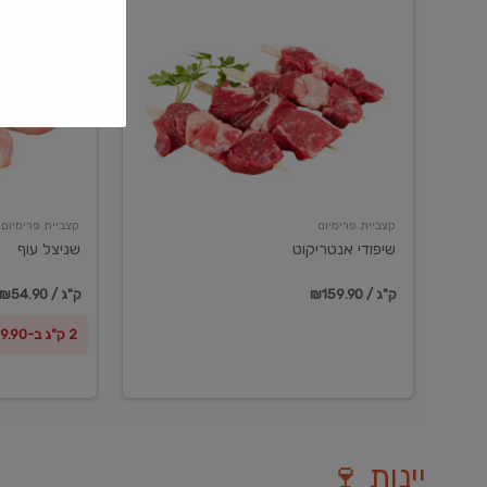
שיפודי
שניצל
אנטריקוט
עוף
קצביית פרימיום
קצביית פרימיום
שיפודי אנטריקוט
שניצל עוף
₪159.90 / ק"ג
₪54.90 / ק"ג
2 ק"ג ב-₪99.90
יינות 🍷