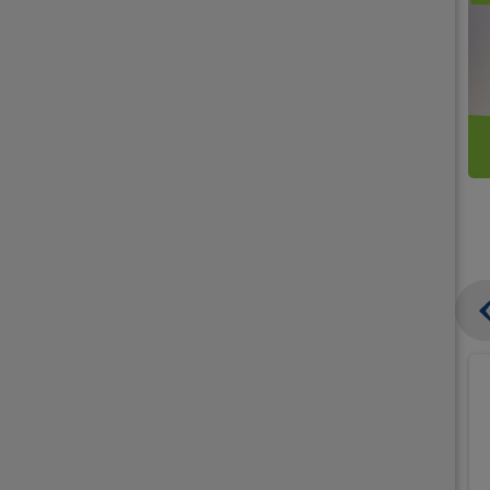
קנו
קנו
ממוצרי
2
תחליפי
יח'
חלב
אורז