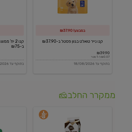
פסטל
כביסה
ב-₪37.90
וגיהוץ
של
במבצע! ₪37.90
כביסכל
ב-₪75
קנו נייר טואלט בגוון פסטל ב-₪37.90
קנו 2 יח' מ
ב-₪75
₪39.90
₪0.07 ל-1 מטר
בתוקף עד 18/08/2026
בתוקף עד 18/08/2026
ממקרר החלב🧀
משקה
בולגרית
חלב
מעודנת
בטעם
16%
וניל