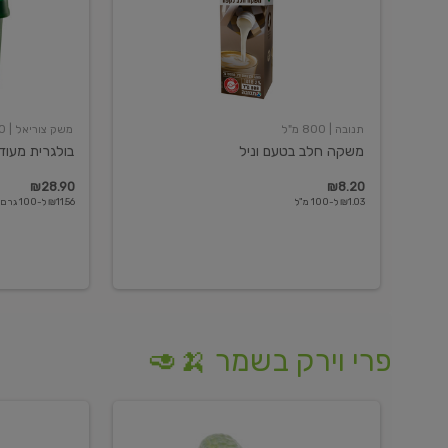
תנובה
| 800 מ"ל
משק צוריאל
| 250 גרם
משקה חלב בטעם וניל
בולגרית מעודנת 
₪28.90
₪8.20
₪1.03 ל-100 מ"ל
₪11.56 ל-100 גרם
פרי וירק בשמר 🍌🥑
מלפפון
אננס