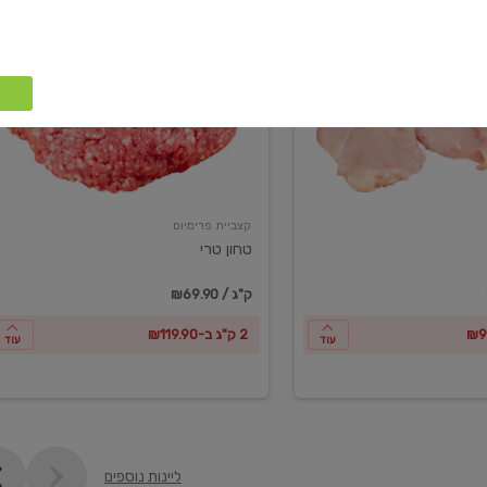
טחון
טרי
קצביית פרימיום
טחון טרי
₪69.90 / ק"ג
2 ק"ג ב-₪119.90
עוד
עוד
ליינות נוספים