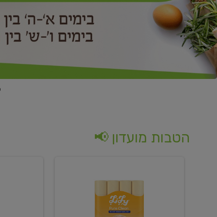
הטבות מועדון 📢
קנו
קנו
נייר
2
טואלט
יח'
בגוון
ממוצרי