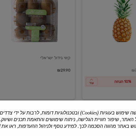
ישראלי
קיווי גידול ישראלי
ון
₪29.90
₪3
10% הנחה
עוד
ה שימוש בעוגיות (
Cookies
) ובטכנולוגיות דומות, לרבות על ידי צדדים
האתר, שיפור חוויית הגלישה, ניתוח שימושים והתאמת תכנים ושיווק.
למוצרים נוספים
 באתר מהווה הסכמה לכך. למידע נוסף ולניהול ההעדפות, ראו את [