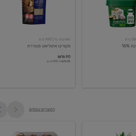
מחלבות גד
| 100 גרם
16%
פקורינו איטליאנו מגוררת
₪16.90
₪16.90 ל-100 גרם
למוצרים נוספים
קיווי
גידול