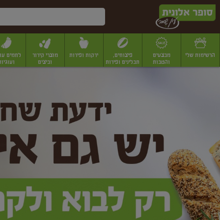
דלג לתוכן הראשי
דלג לתפריט התחתון
דלג לתפריט הקטגוריות
הרשימות שלי
מבצעים
פיצוחים,
ירקות ופירות
מוצרי קירור
לחמים עו
והטבות
תבלינים ופירות
וביצים
ועוגיות
ופר
יבשים
יצוחים, שקדים ואגוזים
פיצוחים במשקל
פיצוחים ארוזים
פירות יבשים
פירות
לונית
ין
מר
ף
בית