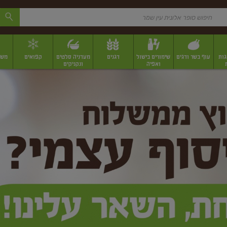
גות
עוף בשר ודגים
שימורים בישול
דגנים
מעדניה סלטים
קפואים
משק
ואפיה
ונקניקים
 יבשים ארוזים
פירות יבשים במשקל
תבלינים
תבלינים במשקל
תבלינים ארוז