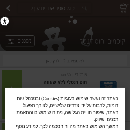
יצוחים במשקל
פיצוחים ארוזים
פירות יבשים ארוזים
פירות יבשים במשקל
תבלינים במשקל
תבלינים ארוזים
ירקות
עלים ועשבי תיבול
עלים ועשבי תיבול
estions.
קיסמים וחוט דנטלי
מסננים
לא מצאתם ?
לחץ כאן
אורל בי
|
50 מטר
חוט דנטלי ללא שעווה
הוסיפו
באתר זה נעשה שימוש בעוגיות (
Cookies
) ובטכנולוגיות
דומות, לרבות על ידי צדדים שלישיים, לצורך תפעול
מחיר מחירון
₪16.90
האתר, שיפור חוויית הגלישה, ניתוח שימושים והתאמת
₪0.34 ל-1 מטר
תכנים ושיווק.
המשך השימוש באתר מהווה הסכמה לכך. למידע נוסף
אורל בי
|
50 מטר