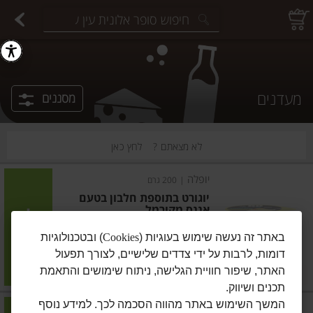
יצוחים במשקל
פיצוחים ארוזים
פירות יבשים ארוזים
פירות יבשים במשקל
תבלינים במשקל
תבלינים ארוזים
ירקות
עלים ועשבי תיבול
עלים ועשבי תיבול
estions.
מעדנים
מסננים
לא מצאתם ?
לחץ כאן
יופלה
|
200 גרם
יוגורט בתוספת חלבון בטעם
אננס מקורמל
חסר במלאי
הוסיפו
באתר זה נעשה שימוש בעוגיות (
Cookies
) ובטכנולוגיות
דומות, לרבות על ידי צדדים שלישיים, לצורך תפעול
מחיר מחירון
₪6.80
האתר, שיפור חוויית הגלישה, ניתוח שימושים והתאמת
3 ב-₪18
₪3.40 ל-100 גרם
תכנים ושיווק.
המשך השימוש באתר מהווה הסכמה לכך. למידע נוסף
יופלה
|
200 גרם