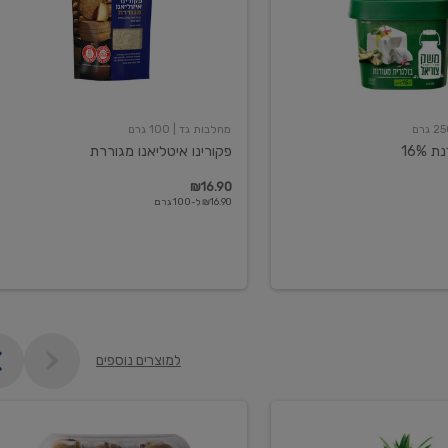
מחלבות גד
| 100 גרם
16%
פקורינו איטליאנו מגוררת
₪16.90
₪16.90 ל-100 גרם
למוצרים נוספים
קיווי
גידול