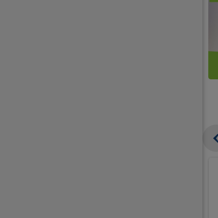
קנו
קנו
ממוצרי
2
תחליפי
יח'
חלב
אורז