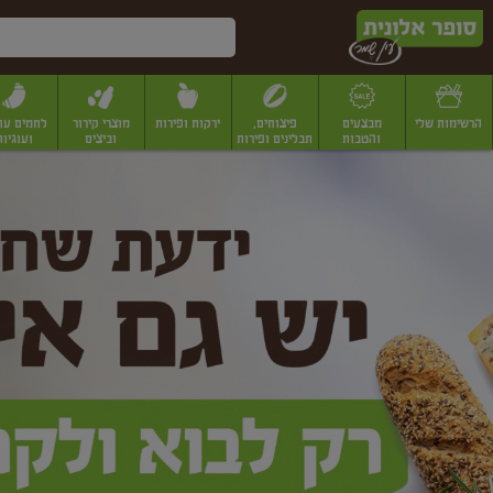
דלג לתוכן הראשי
דלג לתפריט התחתון
דלג לתפריט הקטגוריות
הרשימות שלי
מבצעים
פיצוחים,
ירקות ופירות
מוצרי קירור
לחמים עו
והטבות
תבלינים ופירות
וביצים
ועוגיות
ופר
יבשים
יצוחים, שקדים ואגוזים
פיצוחים במשקל
פיצוחים ארוזים
פירות יבשים
פירות
לונית
ין
מר
ף
בית