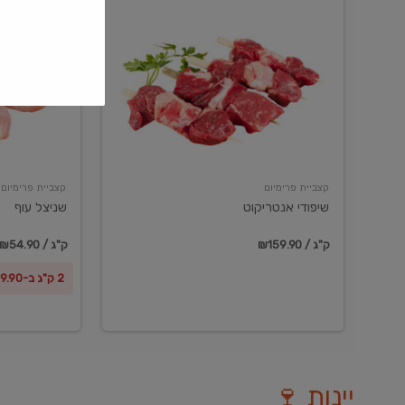
שיפודי
שניצל
אנטריקוט
עוף
קצביית פרימיום
קצביית פרימיום
שיפודי אנטריקוט
שניצל עוף
₪159.90 / ק"ג
₪54.90 / ק"ג
2 ק"ג ב-₪99.90
יינות 🍷