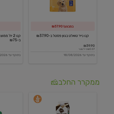
פסטל
כביסה
ב-₪37.90
וגיהוץ
של
במבצע! ₪37.90
כביסכל
ב-₪75
קנו נייר טואלט בגוון פסטל ב-₪37.90
קנו 2 יח' מ
ב-₪75
₪39.90
₪0.07 ל-1 מטר
בתוקף עד 18/08/2026
בתוקף עד 18/08/2026
ממקרר החלב🧀
משקה
בולגרית
חלב
מעודנת
בטעם
16%
וניל