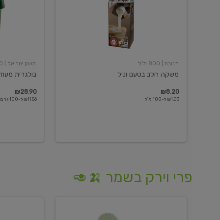
תנובה
| 800 מ"ל
משק צוריאל
| 250 גרם
משקה חלב בטעם וניל
בולגרית מעודנת 
₪28.90
₪8.20
₪1.03 ל-100 מ"ל
₪11.56 ל-100 גרם
פרי וירק בשמר 🍌🥑
מלפפון
אננס