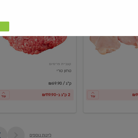
טחון
טרי
קצביית פרימיום
טחון טרי
₪69.90 / ק"ג
2 ק"ג ב-₪119.90
עוד
עוד
ליינות נוספים