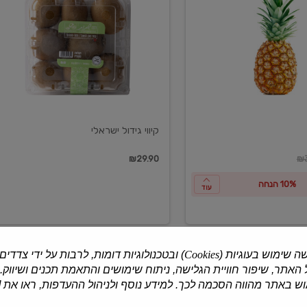
ישראלי
קיווי גידול ישראלי
ון
₪29.90
₪3
10% הנחה
עוד
ה שימוש בעוגיות (
Cookies
) ובטכנולוגיות דומות, לרבות על ידי צדדים
האתר, שיפור חוויית הגלישה, ניתוח שימושים והתאמת תכנים ושיווק.
למוצרים נוספים
 באתר מהווה הסכמה לכך. למידע נוסף ולניהול ההעדפות, ראו את [