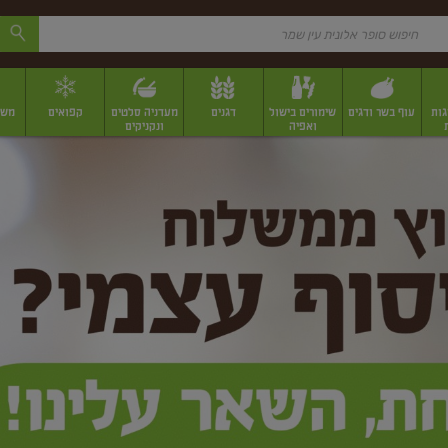
גות
עוף בשר ודגים
שימורים בישול
דגנים
מעדניה סלטים
קפואים
משק
ואפיה
ונקניקים
 יבשים ארוזים
פירות יבשים במשקל
תבלינים
תבלינים במשקל
תבלינים ארוז