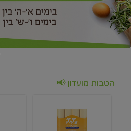
הטבות מועדון 📢
קנו
קנו
נייר
2
טואלט
יח'
בגוון
ממוצרי