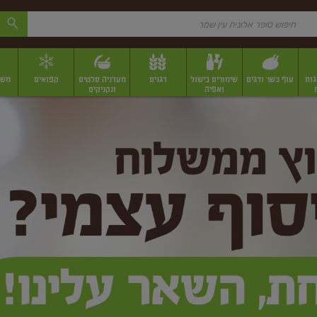
גות
עוף בשר ודגים
שימורים בישול
דגנים
מעדניה סלטים
קפואים
משק
ואפיה
ונקניקים
 יבשים ארוזים
פירות יבשים במשקל
תבלינים
תבלינים במשקל
תבלינים ארוז