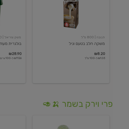
תנובה
| 800 מ"ל
משק צוריאל
| 250 גרם
משקה חלב בטעם וניל
בולגרית מעודנת 
₪28.90
₪8.20
₪1.03 ל-100 מ"ל
₪11.56 ל-100 גרם
פרי וירק בשמר 🍌🥑
מלפפון
אננס