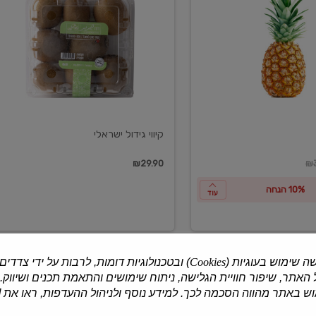
ישראלי
קיווי גידול ישראלי
ון
₪29.90
₪3
10% הנחה
עוד
ה שימוש בעוגיות (
Cookies
) ובטכנולוגיות דומות, לרבות על ידי צדדים
האתר, שיפור חוויית הגלישה, ניתוח שימושים והתאמת תכנים ושיווק.
למוצרים נוספים
 באתר מהווה הסכמה לכך. למידע נוסף ולניהול ההעדפות, ראו את [