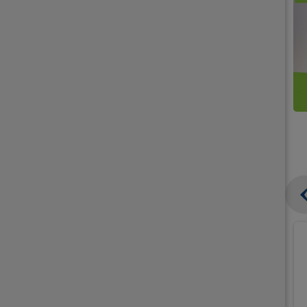
קנו
קנו
ממוצרי
2
תחליפי
יח'
חלב
אורז