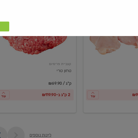
טחון
טרי
קצביית פרימיום
טחון טרי
₪69.90 / ק"ג
2 ק"ג ב-₪119.90
עוד
עוד
ליינות נוספים