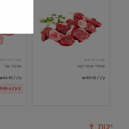
שיפודי
שניצל
אנטריקוט
עוף
קצביית פרימיום
קצביית פרימיום
שיפודי אנטריקוט
שניצל עוף
₪159.90 / ק"ג
₪54.90 / ק"ג
2 ק"ג ב-₪99.90
יינות 🍷