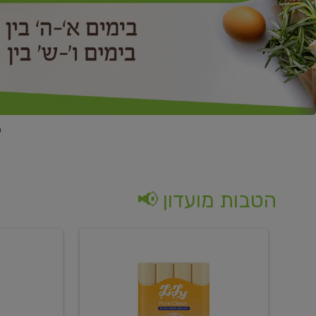
הטבות מועדון 📢
קנו
קנו
נייר
2
טואלט
יח'
בגוון
ממוצרי