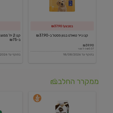
פסטל
כביסה
ב-₪37.90
וגיהוץ
של
במבצע! ₪37.90
כביסכל
ב-₪75
קנו נייר טואלט בגוון פסטל ב-₪37.90
קנו 2 יח' מ
ב-₪75
₪39.90
₪0.07 ל-1 מטר
בתוקף עד 18/08/2026
בתוקף עד 18/08/2026
ממקרר החלב🧀
משקה
בולגרית
חלב
מעודנת
בטעם
16%
וניל