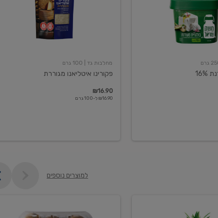
מחלבות גד
| 100 גרם
16%
פקורינו איטליאנו מגוררת
₪16.90
₪16.90 ל-100 גרם
למוצרים נוספים
קיווי
גידול