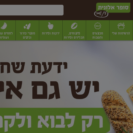
דלג לתוכן הראשי
דלג לתפריט התחתון
דלג לתפריט הקטגוריות
הרשימות שלי
מבצעים
פיצוחים,
ירקות ופירות
מוצרי קירור
לחמים עו
והטבות
תבלינים ופירות
וביצים
ועוגיות
ופר
יבשים
יצוחים, שקדים ואגוזים
פיצוחים במשקל
פיצוחים ארוזים
פירות יבשים
פירות
לונית
ין
מר
ף
בית