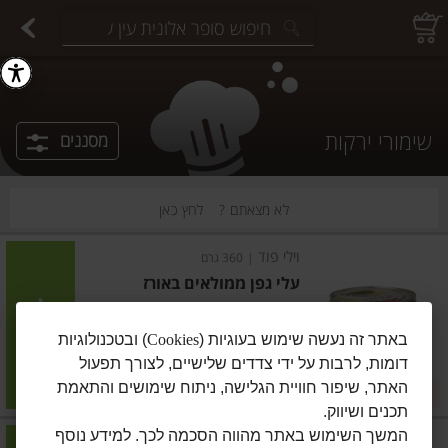
יצוחים במשקל
פיצוחים ארוזים
פירות יבשים ארוזים
פירות יבשים במשקל
תבלינים במשקל
תבלינים ארוזים
ירקות
עלים ועשבי תיבול
עלים ועשבי תיבול
estions.
שימורי ירקות
מסננים
לא מצאתם ?
לחץ כאן
וילי פוד
|
360 גרם
עלי גפן ממולאים באורז
הוסיפו
באתר זה נעשה שימוש בעוגיות (
Cookies
) ובטכנולוגיות
דומות, לרבות על ידי צדדים שלישיים, לצורך תפעול
מחיר מחירון
₪16.90
האתר, שיפור חוויית הגלישה, ניתוח שימושים והתאמת
2 ב-₪26
₪4.69 ל-100 גרם
תכנים ושיווק.
המשך השימוש באתר מהווה הסכמה לכך. למידע נוסף
בית השיטה
|
320 גרם